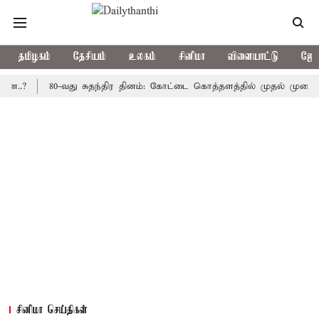
தமிழகம்
தேசியம்
உலகம்
சினிமா
விளையாட்டு
ஜோத
80-வது சுதந்திர தினம்: கோட்டை கொத்தளத்தில் முதல் முறையாக தேசி
சினிமா செய்திகள்