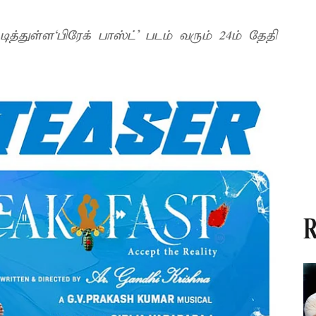
த்துள்ள‘பிரேக் பாஸ்ட்’ படம் வரும் 24ம் தேதி
R