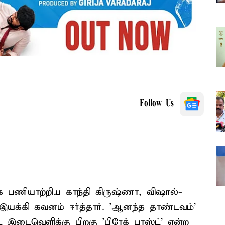
Follow Us
 பணியாற்றிய காந்தி கிருஷ்ணா, விஷால்-
 இயக்கி கவனம் ஈர்த்தார். 'ஆனந்த தாண்டவம்'
ட இடைவெளிக்கு பிறகு 'பிரேக் பாஸ்ட்' என்ற