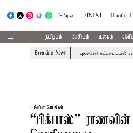
E-Paper
DTNEXT
Thanthi 
தமிழகம்
தேசியம்
உலகம்
சினி
Breaking News
க்கு கன மழை எச்சரிக்கை
புதுச்சேரி சட்டசபையில் வரும் 24
சினிமா செய்திகள்
“பிக்பாஸ்” ராணவின் 