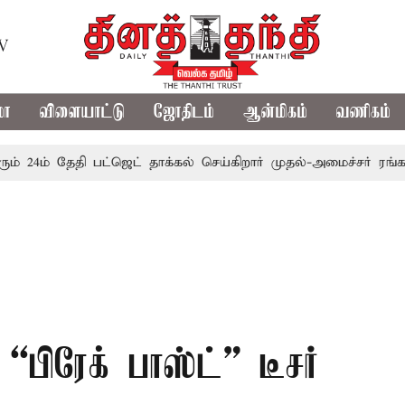
TV
மா
விளையாட்டு
ஜோதிடம்
ஆன்மிகம்
வணிகம்
ம் தேதி பட்ஜெட் தாக்கல் செய்கிறார் முதல்-அமைச்சர் ரங்கசாமி
“பிரேக் பாஸ்ட்” டீசர்