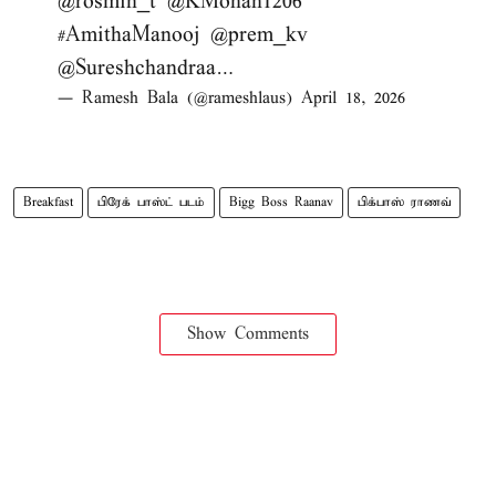
@rosmin_t
@KMohan1206
#AmithaManooj
@prem_kv
@Sureshchandraa
…
— Ramesh Bala (@rameshlaus)
April 18, 2026
Breakfast
பிரேக் பாஸ்ட் படம்
Bigg Boss Raanav
பிக்பாஸ் ராணவ்
Show Comments