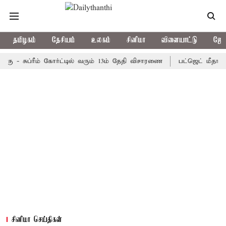
தமிழகம்
தேசியம்
உலகம்
சினிமா
விளையாட்டு
ஜோத
- சுப்ரீம் கோர்ட்டில் வரும் 13ம் தேதி விசாரணை
பட்ஜெட் மீதான 2-வது
சினிமா செய்திகள்