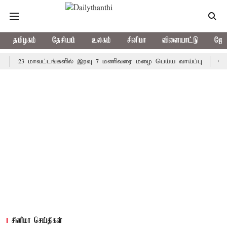
தமிழகம்
தேசியம்
உலகம்
சினிமா
விளையாட்டு
ஜோத
23 மாவட்டங்களில் இரவு 7 மணிவரை மழை பெய்ய வாய்ப்பு
கொரிய 
சினிமா செய்திகள்