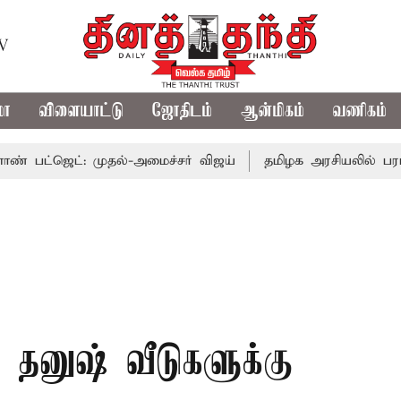
TV
மா
விளையாட்டு
ஜோதிடம்
ஆன்மிகம்
வணிகம்
்: முதல்-அமைச்சர் விஜய்
தமிழக அரசியலில் பரபரப்பு; அம
், தனுஷ் வீடுகளுக்கு