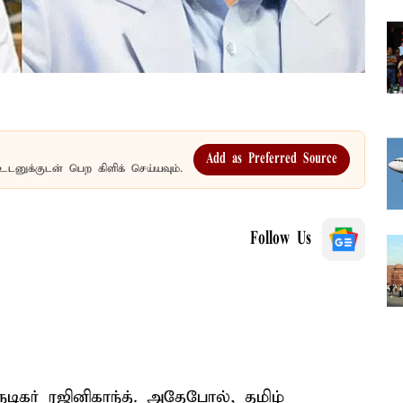
Add as Preferred Source
உடனுக்குடன் பெற கிளிக் செய்யவும்.
Follow Us
நடிகர் ரஜினிகாந்த். அதேபோல், தமிழ்