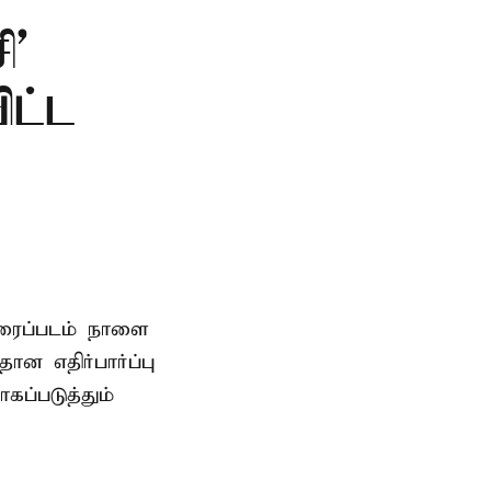
ி'
ிட்ட
ிரைப்படம் நாளை
ன எதிர்பார்ப்பு
கப்படுத்தும்