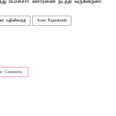
றித்து போலீசார் விசாரணை நடத்தி வருகின்றனர்.
கர் ரஜினிகாந்த்
Actor Rajinikanth
ow Comments