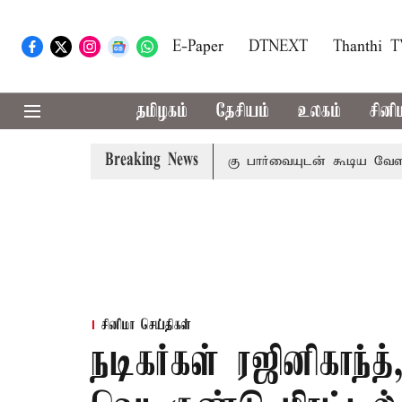
E-Paper
DTNEXT
Thanthi 
தமிழகம்
தேசியம்
உலகம்
சினி
Breaking News
வாராண்ட்
தொலைநோக்கு பார்வையுடன் கூடிய வேளாண் பட்ஜெட
சினிமா செய்திகள்
நடிகர்கள் ரஜினிகாந்த