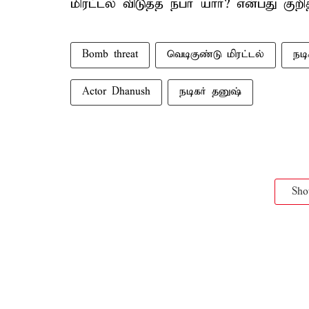
மிரட்டல் விடுத்த நபர் யார்? என்பது கு
Bomb threat
வெடிகுண்டு மிரட்டல்
நடி
Actor Dhanush
நடிகர் தனுஷ்
Sh