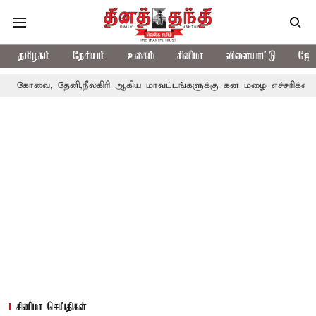
தமிழகம்
தேசியம்
உலகம்
சினிமா
விளையாட்டு
ஜோத
 தேனி,நீலகிரி ஆகிய மாவட்டங்களுக்கு கன மழை எச்சரிக்கை
புது
சினிமா செய்திகள்