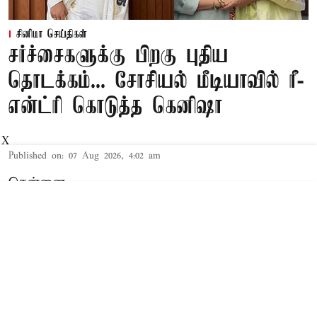
சினிமா செய்திகள்
சர்ச்சைகளுக்கு பிறகு புதிய
தொடக்கம்... சோசியல் மீடியாவில் ரீ-
என்ட்ரி கொடுத்த கெனிஷா
X
Published on
:
07 Aug 2026, 4:02 am
சென்னை,
நடிகர் ரவி மோகன் மற்றும் அவரது மனைவி
ஆர்த்தி ரவி இடையேயான குடும்ப பிரச்சனை
விவகாரத்தில் பாடகி கெனிஷா பிரான்சிஸின்
பெயர் தொடர்ந்து பேசப்பட்டு வந்த நிலையில்,
கடந்த சில மாதங்களாக சமூக வலைதளங்களில்
இருந்து விலகியிருந்த அவர் தற்போது மீண்டும்