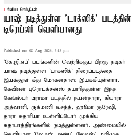
சினிமா செய்திகள்
யாஷ் நடித்துள்ள 'டாக்‌ஸிக்' படத்தின்
டிரெய்லர் வெளியானது
Published on
:
08 Aug 2026, 3:18 pm
'கே.ஜி.எப்' படங்களின் வெற்றிக்குப் பிறகு நடிகர்
யாஷ் நடித்துள்ள 'டாக்ஸிக்' திரைப்படத்தை
இயக்குநர் கீது மோகன்தாஸ் இயக்கியுள்ளார்.
கேவிஎன் புரொடக்சன்ஸ் தயாரித்துள்ள இந்த
கேங்ஸ்டர் டிராமா படத்தில் நயன்தாரா, கியாரா
அத்வானி, ருக்மணி வசந்த், ஹூமா குரேஷி,
தாரா சுதாரியா உள்ளிட்டோர் முக்கிய
கதாபாத்திரங்களில் நடித்துள்ளனர். அண்மையில்
வெளியான 'லேடீஸ் அண்ட் லேடீஸ்' அறிமுக