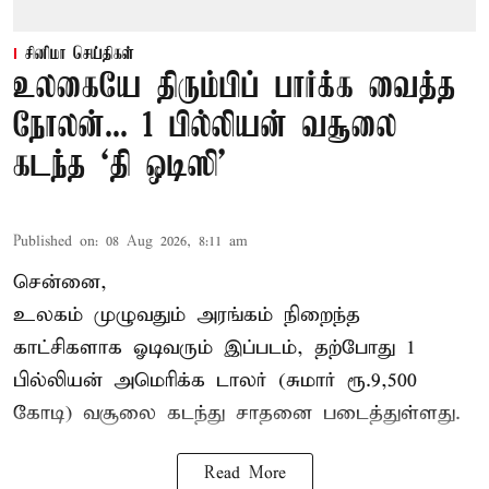
சினிமா செய்திகள்
உலகையே திரும்பிப் பார்க்க வைத்த
நோலன்... 1 பில்லியன் வசூலை
கடந்த ‘தி ஒடிஸி’
Published on
:
08 Aug 2026, 8:11 am
சென்னை,
உலகம் முழுவதும் அரங்கம் நிறைந்த
காட்சிகளாக ஓடிவரும் இப்படம், தற்போது 1
பில்லியன் அமெரிக்க டாலர் (சுமார் ரூ.9,500
கோடி) வசூலை கடந்து சாதனை படைத்துள்ளது.
Read More