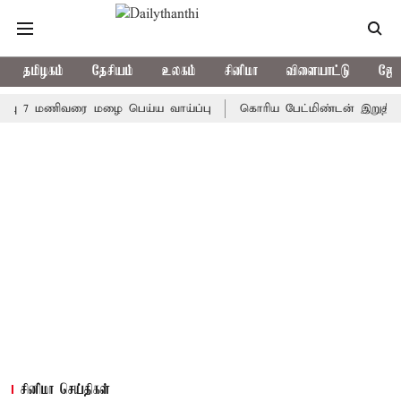
தமிழகம்
தேசியம்
உலகம்
சினிமா
விளையாட்டு
ஜோத
 மணிவரை மழை பெய்ய வாய்ப்பு
கொரிய பேட்மிண்டன் இறுதி போட்டி; 
சினிமா செய்திகள்