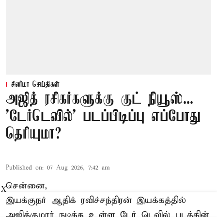
சினிமா செய்திகள்
அஜித் ரசிகர்களுக்கு குட் நியூஸ்...
'டேர்டெவில்' படப்பிடிப்பு எப்போது
தெரியுமா?
Published on
:
07 Aug 2026, 7:42 am
சென்னை,
X
இயக்குநர் ஆதிக் ரவிச்சந்திரன் இயக்கத்தில்
அஜித்குமார் நடிக்க உள்ள டேர் டெவில் படத்தின்