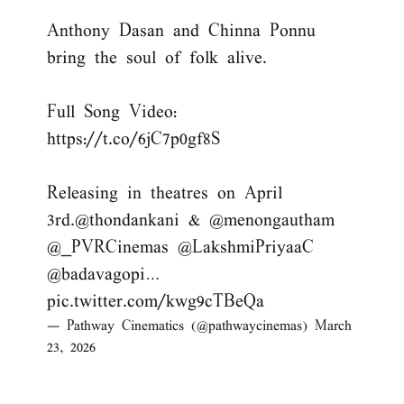
Anthony Dasan and Chinna Ponnu
bring the soul of folk alive.
Full Song Video:
https://t.co/6jC7p0gf8S
Releasing in theatres on April
3rd.
@thondankani
&
@menongautham
@_PVRCinemas
@LakshmiPriyaaC
@badavagopi
…
pic.twitter.com/kwg9cTBeQa
— Pathway Cinematics (@pathwaycinemas)
March
23, 2026