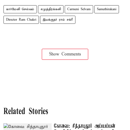
கார்மேனி செல்வம்
சமுத்திரக்கனி
Carmeni Selvam
Samuthirakani
Director Ram Chakri
இயக்குநர் ராம் சக்ரீ
Show Comments
Related Stories
கோவை: சித்தாபுதூர் அய்யப்பன்