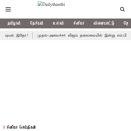
தமிழகம்
தேசியம்
உலகம்
சினிமா
விளையாட்டு
ஜோத
ல் இதோ!
முதல்-அமைச்சர் விஜய் தலைமையில் இன்று எம்.பி.க்கள் கூட்டம்
சினிமா செய்திகள்