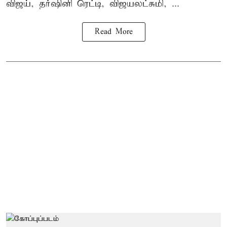
விஜய், தர்ஷினி ரெட்டி, விஜயலட்சுமி, ...
Read More