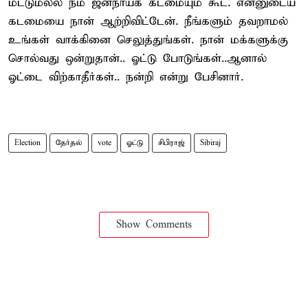
மட்டுமல்ல நம் ஜனநாயக கடமையும் கூட. என்னுடைய
கடமையை நான் ஆற்றிவிட்டேன். நீங்களும் தவறாமல்
உங்கள் வாக்கினை செலுத்துங்கள். நான் மக்களுக்கு
சொல்வது ஒன்றுதான்.. ஓட்டு போடுங்கள்..ஆனால்
ஓட்டை விற்காதீர்கள்.. நன்றி என்று பேசினார்.
Election
தேர்தல்
vote
ஓட்டு
சிபிராஜ்
Sibiraj
Show Comments