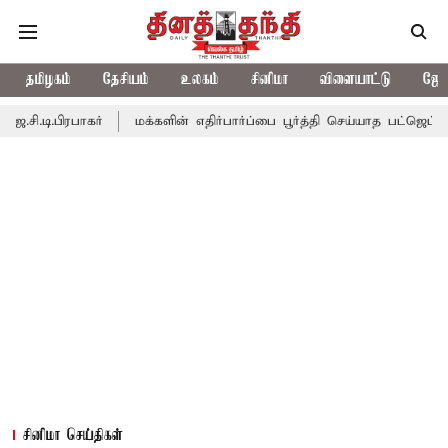
தமிழகம்
தேசியம்
உலகம்
சினிமா
விளையாட்டு
ஜோத
டி.பிரபாகர்
மக்களின் எதிர்பார்ப்பை பூர்த்தி செய்யாத பட்ஜெட்; எடப்
சினிமா செய்திகள்