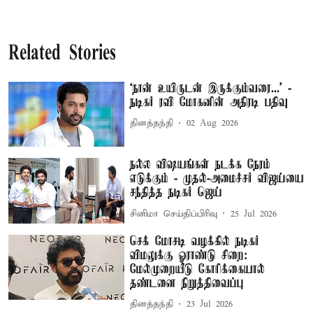
Related Stories
‘நான் உயிருடன் இருக்கும்வரை...’ -
நடிகர் ரவி மோகனின் அதிரடி பதிவு
தினத்தந்தி
02 Aug 2026
நல்ல விஷயங்கள் நடக்க நேரம்
எடுக்கும் - முதல்-அமைச்சர் விஜய்யை
சந்தித்த நடிகர் ஜெய்
சினிமா செய்திப்பிரிவு
25 Jul 2026
செக் மோசடி வழக்கில் நடிகர்
விமலுக்கு ஓராண்டு சிறை:
மேல்முறையீடு கோரிக்கையால்
தண்டனை நிறுத்திவைப்பு
தினத்தந்தி
23 Jul 2026