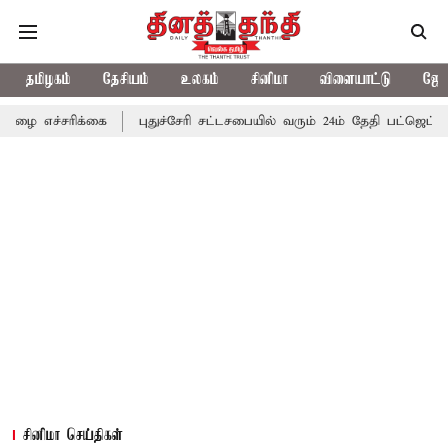
தமிழகம்
தேசியம்
உலகம்
சினிமா
விளையாட்டு
ஜோத
க்கை
புதுச்சேரி சட்டசபையில் வரும் 24ம் தேதி பட்ஜெட் தாக்கல் செய்க
சினிமா செய்திகள்