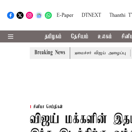
E-Paper
DTNEXT
Thanthi 
தமிழகம்
தேசியம்
உலகம்
சினி
Breaking News
கள் கூட்டத்துக்கு முதல்-அமைச்சர் விஜய் அழைப்பு
முன்னாள
சினிமா செய்திகள்
விஜய் மக்களின் இதயத