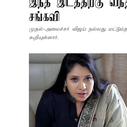
இந்த இடத்திற்கு வந்த
சங்கவி
முதல்-அமைச்சர் விஜய் நல்லது மட்டும்
கூறியுள்ளார்.