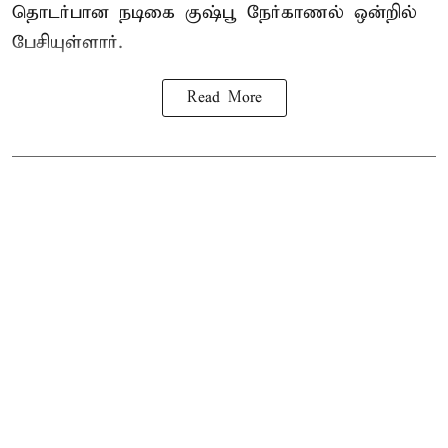
தொடர்பான நடிகை குஷ்பூ நேர்காணல் ஒன்றில்
பேசியுள்ளார்.
Read More