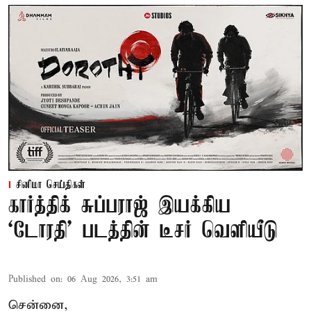
சினிமா செய்திகள்
கார்த்திக் சுப்பராஜ் இயக்கிய
`டோரதி' படத்தின் டீசர் வெளியீடு
Published on
:
06 Aug 2026, 3:51 am
சென்னை,