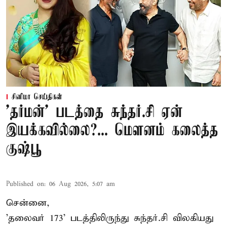
சினிமா செய்திகள்
'தர்மன்' படத்தை சுந்தர்.சி ஏன்
இயக்கவில்லை?... மௌனம் கலைத்த
குஷ்பூ
Published on
:
06 Aug 2026, 5:07 am
சென்னை,
'தலைவர் 173' படத்திலிருந்து சுந்தர்.சி விலகியது