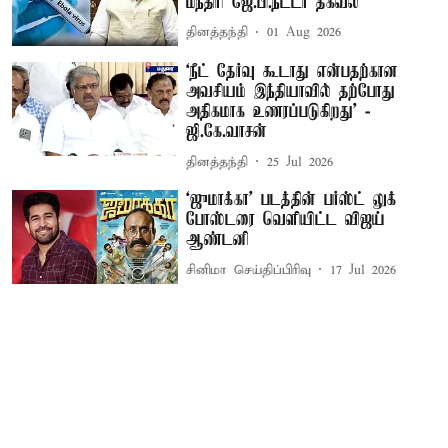
மந்திரி ஜே.பி.நட்டா தகவல்
தினத்தந்தி
01 Aug 2026
‘நீட் தேர்வு கூடாது என்பதற்கான
அவசியம் இந்தியாவில் தற்போது
அதிகமாக உணரப்படுகிறது’ -
ஜி.கே.வாசன்
தினத்தந்தி
25 Jul 2026
`ஜுமாக்கா' படத்தின் பர்ஸ்ட் லுக்
போஸ்டரை வெளியிட்ட விஜய்
ஆண்டனி
சினிமா செய்திப்பிரிவு
17 Jul 2026