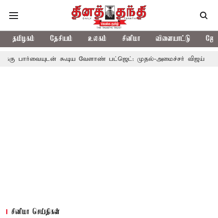
தமிழகம்
தேசியம்
உலகம்
சினிமா
விளையாட்டு
ஜோத
டன் கூடிய வேளாண் பட்ஜெட்: முதல்-அமைச்சர் விஜய்
தமிழக அரசிய
சினிமா செய்திகள்