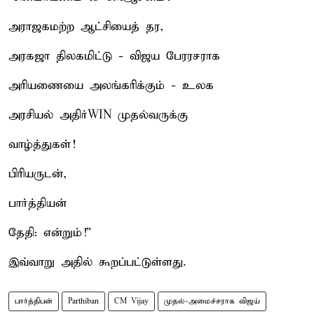
அராஜகமற்ற ஆட்சியைத் தர,
அரகஜா திலகமிட்டு - விஜய பேரரசராக
அரியணையை அலங்கரிக்கும் - உலக
அரசியல் அதிர்WIN முதல்வருக்கு
வாழ்த்துகள்!
பிரியருடன்,
பார்த்தியன்
தேதி: என்றும்!”
இவ்வாறு அதில் கூறப்பட்டுள்ளது.
பார்த்திபன்
Parthiban
CM Vijay
முதல்-அமைச்சராக விஜய்