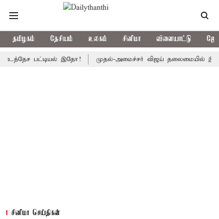
தமிழகம்
தேசியம்
உலகம்
சினிமா
விளையாட்டு
ஜோத
்தேச பட்டியல் இதோ!
முதல்-அமைச்சர் விஜய் தலைமையில் இன்று எம்.பி
சினிமா செய்திகள்