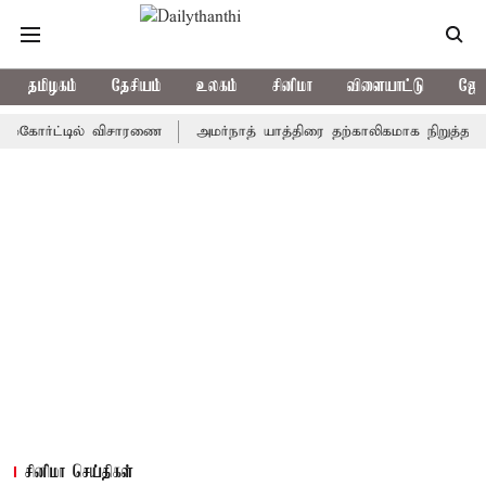
தமிழகம்
தேசியம்
உலகம்
சினிமா
விளையாட்டு
ஜோத
ர்ட்டில் விசாரணை
அமர்நாத் யாத்திரை தற்காலிகமாக நிறுத்தம்
இம
சினிமா செய்திகள்