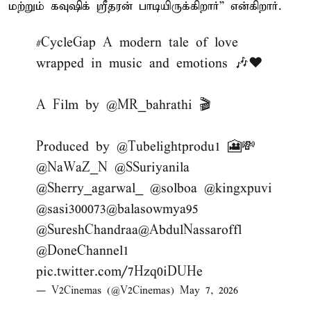
மற்றும் கவுஷிக் ஸ்ரீதரன் பாடியிருக்கிறார்” என்கிறார்.
#CycleGap
A modern tale of love
wrapped in music and emotions 🎶❤️
A Film by
@MR_bahrathi
🎬
Produced by
@Tubelightprodu1
🎦💸
@NaWaZ_N
@SSuriyanila
@Sherry_agarwal_
@solboa
@kingxpuvi
@sasi300073
@balasowmya95
@SureshChandraa
@AbdulNassaroffl
@DoneChannel1
pic.twitter.com/7Hzq0iDUHe
— V2Cinemas (@V2Cinemas)
May 7, 2026