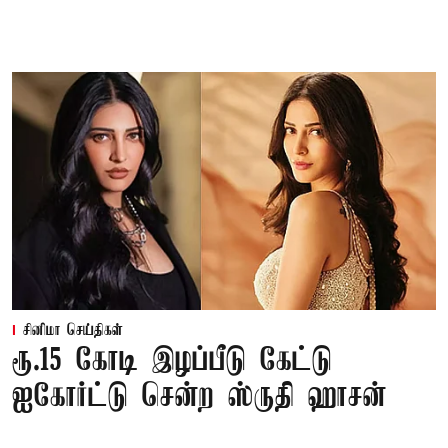
சினிமா செய்திகள்
ரூ.15 கோடி இழப்பீடு கேட்டு
ஐகோர்ட்டு சென்ற ஸ்ருதி ஹாசன்