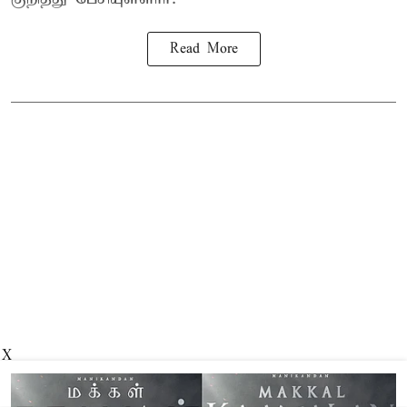
Read More
X