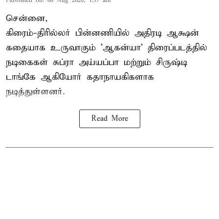
Published on
:
06 Aug 2026, 1:37 am
சென்னை,
கிரைம்-திரில்லர் பின்னணியில் அதிரடி ஆக்ஷன்
கதையாக உருவாகும் 'ஆகன்யா' திரைப்படத்தில்
நடிகைகள் சுப்ரா அய்யப்பா மற்றும் சிருஷ்டி
டாங்கே ஆகியோர் கதாநாயகிகளாக
நடித்துள்ளனர்.
Read More