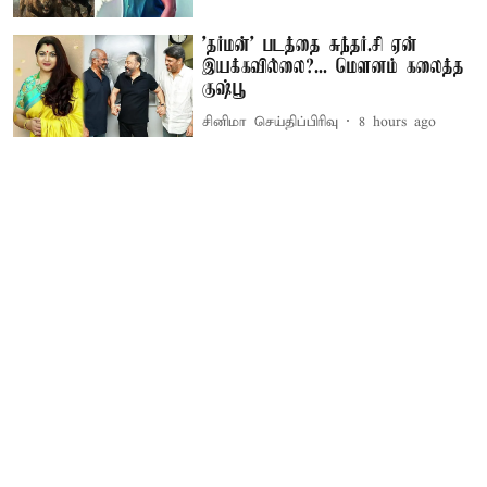
'தர்மன்' படத்தை சுந்தர்.சி ஏன்
இயக்கவில்லை?... மௌனம் கலைத்த
குஷ்பூ
சினிமா செய்திப்பிரிவு
8 hours ago