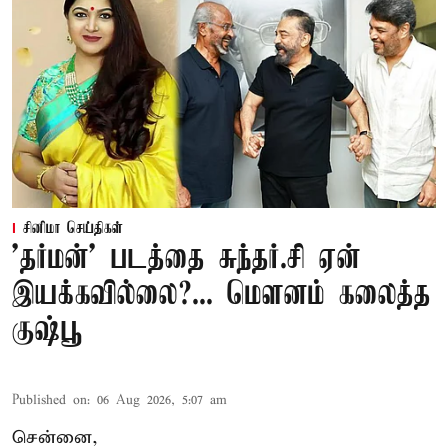
சினிமா செய்திகள்
'தர்மன்' படத்தை சுந்தர்.சி ஏன்
இயக்கவில்லை?... மௌனம் கலைத்த
குஷ்பூ
Published on
:
06 Aug 2026, 5:07 am
சென்னை,