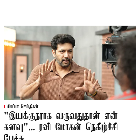
சினிமா செய்திகள்
"இயக்குநராக வருவதுதான் என்
கனவு"... ரவி மோகன் நெகிழ்ச்சி
பேச்சு