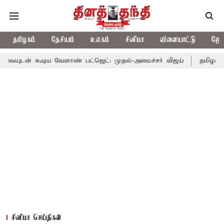
தமிழகம்
தேசியம்
உலகம்
சினிமா
விளையாட்டு
ஜோத
ிய வேளாண் பட்ஜெட்: முதல்-அமைச்சர் விஜய்
தமிழக அரசியலில் பரப
சினிமா செய்திகள்