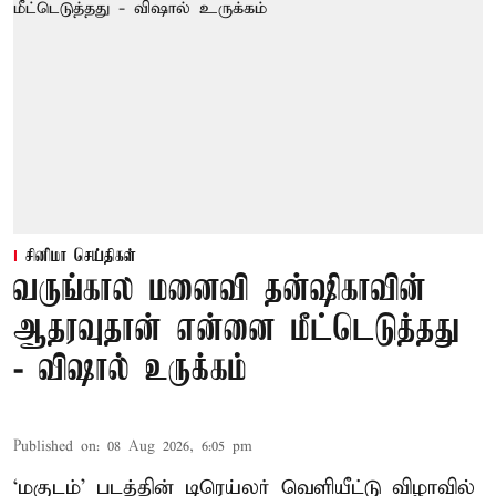
சினிமா செய்திகள்
வருங்கால மனைவி தன்ஷிகாவின்
ஆதரவுதான் என்னை மீட்டெடுத்தது
- விஷால் உருக்கம்
Published on
:
08 Aug 2026, 6:05 pm
‘மகுடம்’ படத்தின் டிரெய்லர் வெளியீட்டு விழாவில்