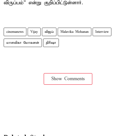
விருப்பம்” என்று குறிப்பிட்டுள்ளார்.
cinemanews
Vijay
விஜய்
Malavika Mohanan
Interview
மாளவிகா மோகனன்
திரிஷா
Show Comments