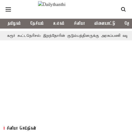
தமிழகம்
தேசியம்
உலகம்
சினிமா
விளையாட்டு
ஜோத
ர் கூட்டநெரிசல்: இறந்தோரின் குடும்பத்தினருக்கு அரசுப்பணி வழக்கு; வரும
சினிமா செய்திகள்