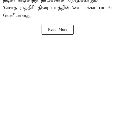
நடிகர் ரிஷிகாந்த் நாயகனாக அறிமுகமாகும்
‘மொத ராத்திரி’ திரைப்படத்தின் ‘டை டக்கா’ பாடல்
வெளியானது.
Read More