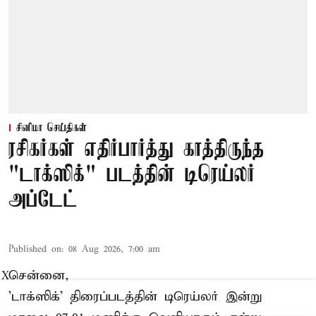
சினிமா செய்திகள்
ரசிகர்கள் எதிர்பார்த்து காத்திருந்த
"டாக்ஸிக்" படத்தின் டிரெய்லர்
அப்டேட்
Published on
:
08 Aug 2026, 7:00 am
சென்னை,
X
'டாக்ஸிக்' திரைப்படத்தின் டிரெய்லர் இன்று