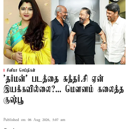
சினிமா செய்திகள்
'தர்மன்' படத்தை சுந்தர்.சி ஏன்
இயக்கவில்லை?... மௌனம் கலைத்த
குஷ்பூ
Published on
:
06 Aug 2026, 5:07 am