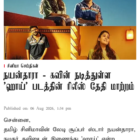
சினிமா செய்திகள்
நயன்தாரா - கவின் நடித்துள்ள
'ஹாய்' படத்தின் ரிலீஸ் தேதி மாற்றம்
Published on
:
06 Aug 2026, 1:34 pm
சென்னை,
தமிழ் சினிமாவின் லேடி சூப்பர் ஸ்டார் நயன்தாரா,
நடிகர் கவினுடன் இணைந்து 'ஹாய்' என்ற