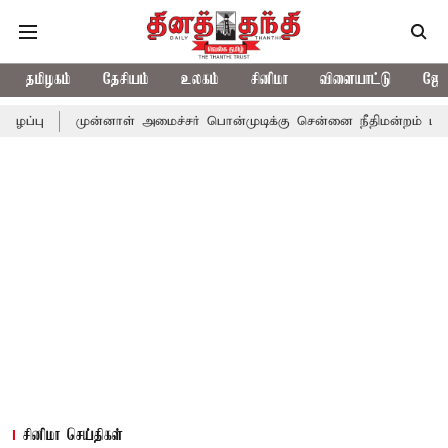
தமிழகம்
தேசியம்
உலகம்
சினிமா
விளையாட்டு
ஜோத
ுன்னாள் அமைச்சர் பொன்முடிக்கு சென்னை நீதிமன்றம் பிடிவாராண்ட்
சினிமா செய்திகள்