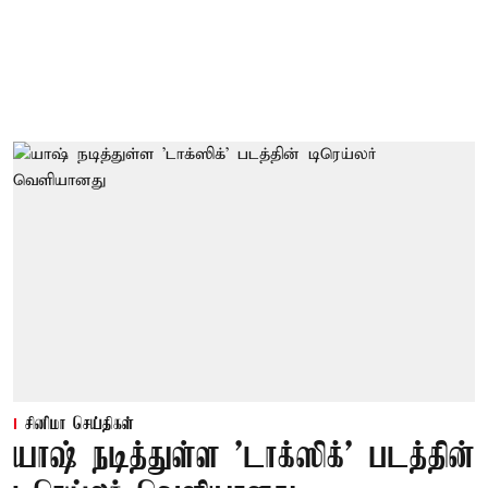
சினிமா செய்திகள்
யாஷ் நடித்துள்ள 'டாக்‌ஸிக்' படத்தின்