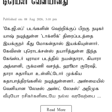
டிரெய்லர் வெளியானது
Published on
:
08 Aug 2026, 3:18 pm
'கே.ஜி.எப்' படங்களின் வெற்றிக்குப் பிறகு நடிகர்
யாஷ் நடித்துள்ள 'டாக்ஸிக்' திரைப்படத்தை
இயக்குநர் கீது மோகன்தாஸ் இயக்கியுள்ளார்.
கேவிஎன் புரொடக்சன்ஸ் தயாரித்துள்ள இந்த
கேங்ஸ்டர் டிராமா படத்தில் நயன்தாரா, கியாரா
அத்வானி, ருக்மணி வசந்த், ஹூமா குரேஷி,
தாரா சுதாரியா உள்ளிட்டோர் முக்கிய
கதாபாத்திரங்களில் நடித்துள்ளனர். அண்மையில்
வெளியான 'லேடீஸ் அண்ட் லேடீஸ்' அறிமுக
வீடியோ ரசிகர்களிடையே நல்ல வரவேற்பை ...
Read More