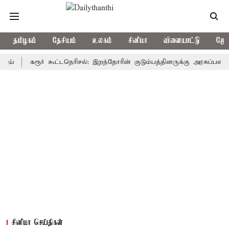
தமிழகம்
தேசியம்
உலகம்
சினிமா
விளையாட்டு
ஜோத
கரூர் கூட்டநெரிசல்: இறந்தோரின் குடும்பத்தினருக்கு அரசுப்பணி வழக்கு;
சினிமா செய்திகள்