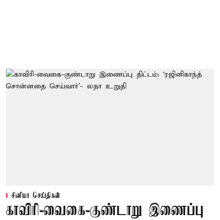
சினிமா செய்திகள்
காவிரி-வைகை-குண்டாறு இணைப்பு