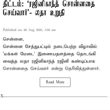
திட்டம்: ‘ரஜினிகாந்த் சொன்னதை
செய்வார்’- லதா உறுதி
Published on
:
08 Aug 2026, 3:50 am
சென்னை,
சென்னை சேத்துபட்டில் நடைபெற்ற விழாவில்
'மக்கள் மேடை' இணையதளத்தை தொடங்கி
வைத்த லதா ரஜினிகாந்த் ரஜினி கண்டிப்பாக
சொன்னதை செய்வார் என்று தெரிவித்துள்ளார்.
Read More
X