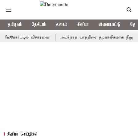
தமிழகம்
தேசியம்
உலகம்
சினிமா
விளையாட்டு
ஜோத
்கோர்ட்டில் விசாரணை
அமர்நாத் யாத்திரை தற்காலிகமாக நிறுத்தம்
சினிமா செய்திகள்