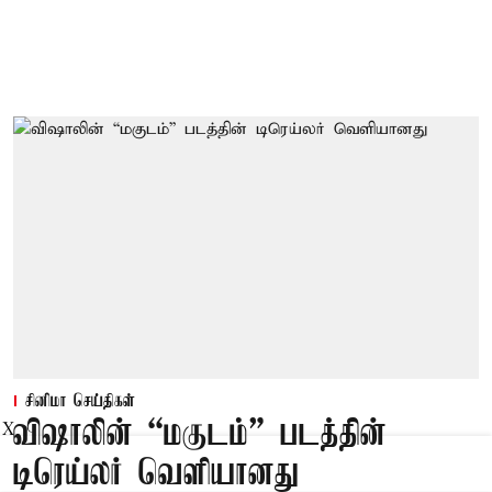
சினிமா செய்திகள்
விஷாலின் “மகுடம்” படத்தின்
X
டிரெய்லர் வெளியானது