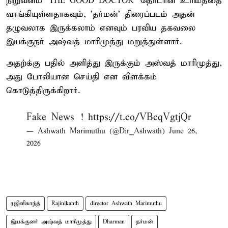
நிறுவனம் 'THE GOOD DOCTOR' தொடரின் உரிமத்தை
வாங்கியுள்ளதாகவும், 'தர்மன்' திரைப்படம் அதன்
தழுவலாக இருக்கலாம் எனவும் பரவிய தகவலை
இயக்குநர் அஷ்வத் மாரிமுத்து மறுத்துள்ளார்.
அதற்க்கு பதில் அளித்து இருக்கும் அஸ்வத் மாரிமுத்து,
அது போலியான செய்தி என விளக்கம்
கொடுத்திருக்கிறார்.
Fake News !
https://t.co/VBcqVgtjQr
— Ashwath Marimuthu (@Dir_Ashwath)
June 26,
2026
ரஜினிகாந்த்
Rajinikanth
director Ashwath Marimuthu
இயக்குனர் அஷ்வத் மாரிமுத்து
Dharman
தர்மன்