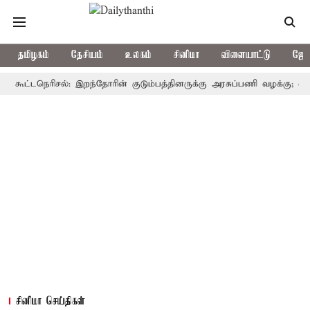
தமிழகம்
தேசியம்
உலகம்
சினிமா
விளையாட்டு
ஜோத
்டநெரிசல்: இறந்தோரின் குடும்பத்தினருக்கு அரசுப்பணி வழக்கு; வரும் 14ம்
சினிமா செய்திகள்