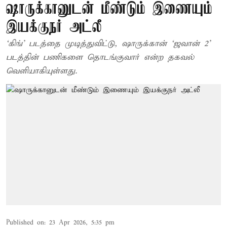
ஷாருக்​கானுடன் மீண்​டும் இணை​யும்
இயக்குநர் அட்லீ
‘கிங்’ படத்தை முடித்​து​விட்​டு, ஷாருக்​கான் ‘ஜ​வான் 2’
படத்​தின் பணி​களை தொடங்​கு​வார் என்ற தகவல்
வெளி​யாகி​யுள்​ளது.
Published on
:
23 Apr 2026, 5:35 pm