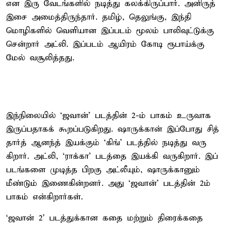
என இரு வேடங்களில் நடித்து கலக்கிருப்பார். அனிருத்
இசை அமைத்​திருந்​தார். தமிழ், தெலுங்​கு, இந்தி
மொழிகளில் வெளி​யான இப்​படம் மூலம் பாலிவுட்​டுக்கு
சென்​றார் அட்லி. இப்​படம் ஆயிரம் கோடி ரூபாய்க்கு
மேல் வசூலித்​தது.
இந்​நிலை​யில் ‘ஜ​வான்’ படத்​தின் 2-ம் பாகம் உரு​வாக
இருப்​ப​தாகக் கூறப்​படு​கிறது. ஷாருக்​கான் இப்​போது சித்​
தார்த் ஆனந்த் இயக்கும் ‘கிங்’ படத்​தில் நடித்து வரு​
கிறார். அட்​லி, ‘ராக்​கா’ படத்தை இயக்கி வரு​கிறார். இப்​
படங்​களை முடித்த பிறகு அட்லீயும், ஷாருக்​கானும்
மீண்​டும் இணை​கின்​றனர். அது ‘ஜவான்’ படத்​தின் 2ம்
பாகம் என்​கிறார்​கள்.
‘ஜ​வான் 2’ படத்​துக்​கான கதை மற்​றும் திரைக்​கதை