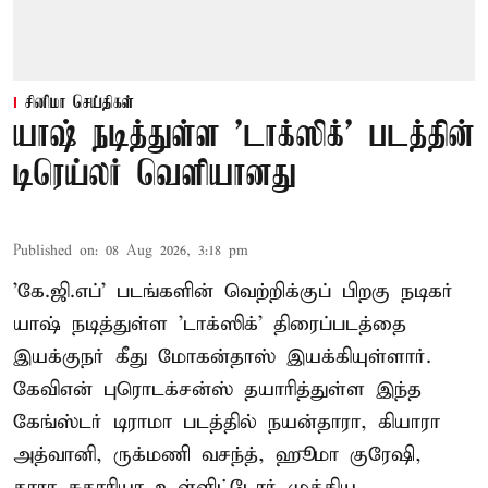
சினிமா செய்திகள்
யாஷ் நடித்துள்ள 'டாக்‌ஸிக்' படத்தின்
டிரெய்லர் வெளியானது
Published on
:
08 Aug 2026, 3:18 pm
'கே.ஜி.எப்' படங்களின் வெற்றிக்குப் பிறகு நடிகர்
யாஷ் நடித்துள்ள 'டாக்ஸிக்' திரைப்படத்தை
இயக்குநர் கீது மோகன்தாஸ் இயக்கியுள்ளார்.
கேவிஎன் புரொடக்சன்ஸ் தயாரித்துள்ள இந்த
கேங்ஸ்டர் டிராமா படத்தில் நயன்தாரா, கியாரா
அத்வானி, ருக்மணி வசந்த், ஹூமா குரேஷி,
தாரா சுதாரியா உள்ளிட்டோர் முக்கிய