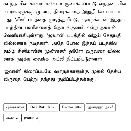
கடந்த சில கால​மாகவே உரு​வாக்​கப்​பட்டு வந்​தன. சில
வாரங்​களுக்கு முன்​பு, திரைக்​கதை இறுதி செய்​யப்பட்​
டது. ‘கிங்’ படத்தை முடித்​து​விட்​டு, ஷாருக்​கான் இந்​தப்
படத்​தின் பணி​களைத் தொடங்​கு​வார் என்ற தகவல்
வெளி​யாகி​யுள்​ளது. ‘ஜவான்’ படத்​தில் விஜய் சேதுபதி
வில்​ல​னாக நடித்​தார். அதே போல இந்​தப் படத்​தில்
தமிழ் சினி​மா​வின் முன்​னணி​ ஹீரோ ஒரு​வரை வில்​ல​
னாக நடிக்க வைக்க அட்லீ திட்​ட​மிட்​டுள்​ளார்​.
‘ஜவான்’ திரைப்படமே ஷாருக்​கானுக்கு முதல் தேசிய
விருதை பெற்று தந்தது குறிப்பிடத்தக்கது.
ஷாருக்கான்
Shah Rukh Khan
Director Atlee
இயக்குநர் அட்லீ
Jawan 2
ஜ​வான் 2