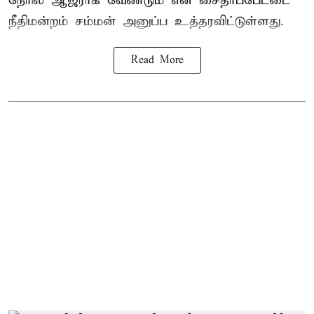
நேரில் ஆஜராக வேண்டும் என சைதாப்பேட்டை
நீதிமன்றம் சம்மன் அனுப்ப உத்தரவிட்டுள்ளது.
Read More