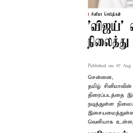
சினிமா செய்திகள்
'விஜய்'
நிலைத்து 
Published on
:
07 Aug 
சென்னை,
தமிழ் சினிமாவின
திரைப்படத்தை இய
நடித்துள்ள நிலைய
இசையமைத்துள்ள 
வெளியாக உள்ளத