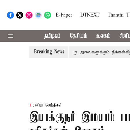
E-Paper
DTNEXT
Thanthi 
தமிழகம்
தேசியம்
உலகம்
சினி
Breaking News
ட்சிகள் அமளி: நாடாளுமன்ற இரு அவைகளுக்கும் திங்கள்கிழமை வர
சினிமா செய்திகள்
இயக்குநர் இமயம் பா