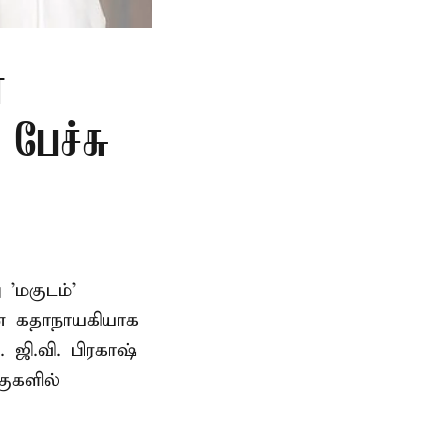
்
 பேச்சு
'மகுடம்'
யன் கதாநாயகியாக
. ஜி.வி. பிரகாஷ்
ுகளில்