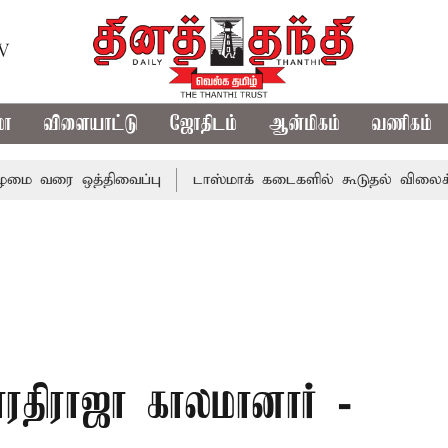
TV
மா
விளையாட்டு
ஜோதிடம்
ஆன்மிகம்
வணிகம்
ை ஒத்திவைப்பு
டாஸ்மாக் கடைகளில் கூடுதல் விலைக்கு மதுவ
ரதிராஜா காலமானார் -