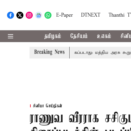
E-Paper
DTNEXT
Thanthi 
தமிழகம்
தேசியம்
உலகம்
சினி
Breaking News
 அனைவரிடமும் கட்டணம் வசூலிக்கப்படாது: மத்திய அரசு கூறுவதென
சினிமா செய்திகள்
ராணுவ வீரராக சசிகுமா