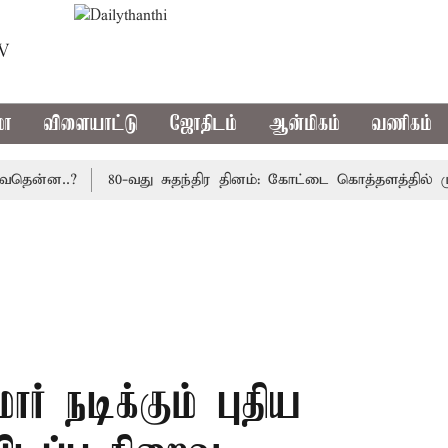
TV
மா
விளையாட்டு
ஜோதிடம்
ஆன்மிகம்
வணிகம்
்ன..?
80-வது சுதந்திர தினம்: கோட்டை கொத்தளத்தில் முதல்
ர் நடிக்கும் புதிய