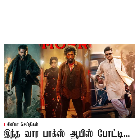
சினிமா செய்திகள்
இந்த வார பாக்ஸ் ஆபிஸ் போட்டி...