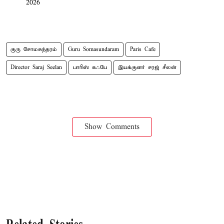
2026
குரு சோமசுந்தரம்
Guru Somasundaram
Paris Cafe
Director Saraj Seelan
பாரிஸ் கஃபே
இயக்குனர் சரஜ் சீலன்
Show Comments