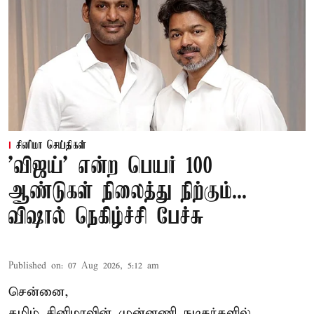
சினிமா செய்திகள்
'விஜய்' என்ற பெயர் 100
ஆண்டுகள் நிலைத்து நிற்கும்...
விஷால் நெகிழ்ச்சி பேச்சு
Published on
:
07 Aug 2026, 5:12 am
சென்னை,
தமிழ் சினிமாவின் முன்னணி நடிகர்களில்