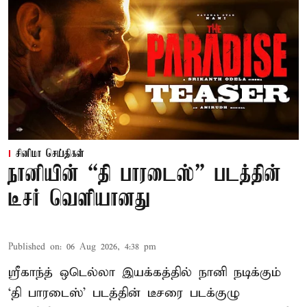
சினிமா செய்திகள்
நானியின் “தி பாரடைஸ்” படத்தின்
டீசர் வெளியானது
Published on
:
06 Aug 2026, 4:38 pm
ஸ்ரீகாந்த் ஒடெல்லா இயக்கத்தில் நானி நடிக்கும்
‘தி பாரடைஸ்’ படத்தின் டீசரை படக்குழு