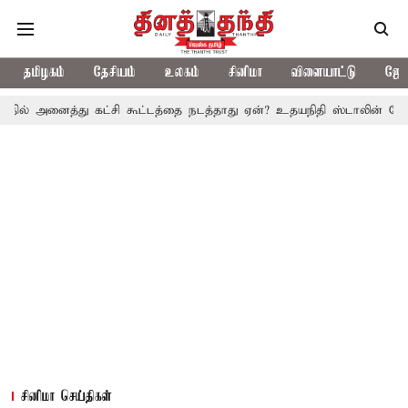
தமிழகம்
தேசியம்
உலகம்
சினிமா
விளையாட்டு
ஜோத
து கட்சி கூட்டத்தை நடத்தாது ஏன்? உதயநிதி ஸ்டாலின் கேள்வி
த.வெ
சினிமா செய்திகள்