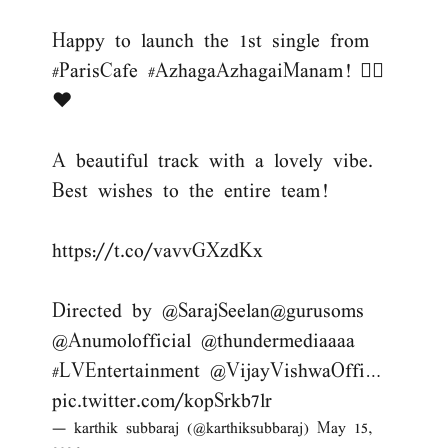
Happy to launch the 1st single from
#ParisCafe
#AzhagaAzhagaiManam
! 👌🏻
❤️
A beautiful track with a lovely vibe.
Best wishes to the entire team!
https://t.co/vavvGXzdKx
Directed by
@SarajSeelan
@gurusoms
@Anumolofficial
@thundermediaaaa
#LVEntertainment
@VijayVishwaOffi
…
pic.twitter.com/kopSrkb7lr
— karthik subbaraj (@karthiksubbaraj)
May 15,