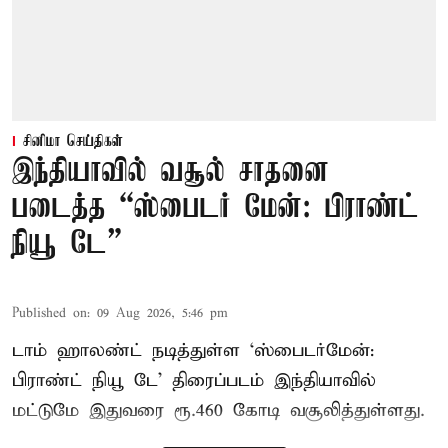
சினிமா செய்திகள்
இந்தியாவில் வசூல் சாதனை
படைத்த “ஸ்பைடர் மேன்: பிராண்ட்
நியூ டே”
Published on
:
09 Aug 2026, 5:46 pm
டாம் ஹாலண்ட் நடித்துள்ள ‘ஸ்பைடர்மேன்:
பிராண்ட் நியூ டே’ திரைப்படம் இந்தியாவில்
மட்டுமே இதுவரை ரூ.460 கோடி வசூலித்துள்ளது.