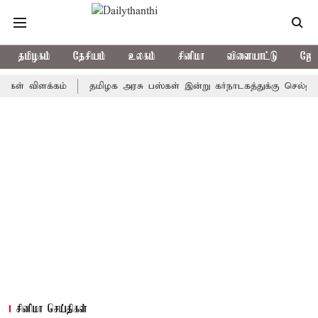
தமிழகம்
தேசியம்
உலகம்
சினிமா
விளையாட்டு
ஜோத
ிளக்கம்
தமிழக அரசு பஸ்கள் இன்று கர்நாடகத்துக்கு செல்லுமா? - எ
சினிமா செய்திகள்