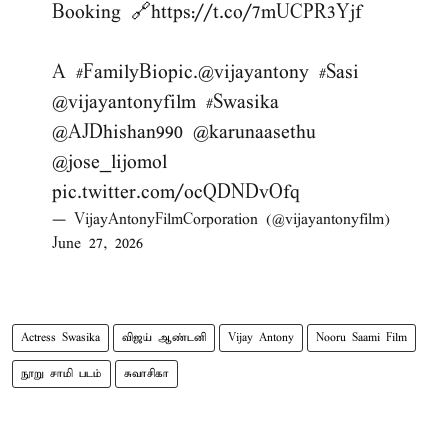
Booking 🔗
https://t.co/7mUCPR3Yjf
A
#FamilyBiopic
.
@vijayantony
#Sasi
@vijayantonyfilm
#Swasika
@AJDhishan990
@karunaasethu
@jose_lijomol
pic.twitter.com/ocQDNDvOfq
— VijayAntonyFilmCorporation (@vijayantonyfilm)
June 27, 2026
Actress Swasika
விஜய் ஆண்டனி
Vijay Antony
Nooru Saami Film
நூறு சாமி படம்
சுவாசிகா