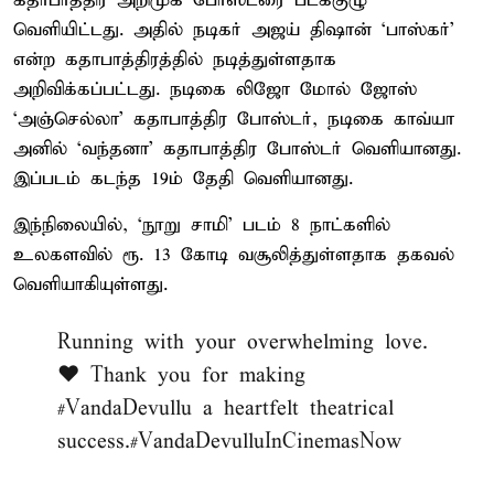
கதாபாத்திர அறிமுக போஸ்டரை படக்குழு
வெளியிட்டது. அதில் நடிகர் அஜய் திஷான் ‘பாஸ்கர்’
என்ற கதாபாத்திரத்தில் நடித்துள்ளதாக
அறிவிக்கப்பட்டது. நடிகை லிஜோ மோல் ஜோஸ்
‘அஞ்செல்லா’ கதாபாத்திர போஸ்டர், நடிகை காவ்யா
அனில் ‘வந்தனா’ கதாபாத்திர போஸ்டர் வெளியானது.
இப்படம் கடந்த 19ம் தேதி வெளியானது.
இந்நிலையில், ‘நூறு சாமி’ படம் 8 நாட்களில்
உலகளவில் ரூ. 13 கோடி வசூலித்துள்ளதாக தகவல்
வெளியாகியுள்ளது.
Running with your overwhelming love.
❤️ Thank you for making
#VandaDevullu
a heartfelt theatrical
success.
#VandaDevulluInCinemasNow