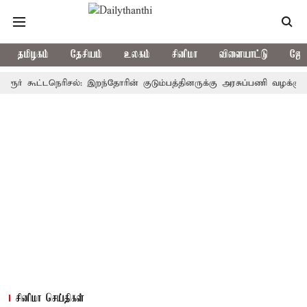
தமிழகம்
தேசியம்
உலகம்
சினிமா
விளையாட்டு
ஜோத
கூட்டநெரிசல்: இறந்தோரின் குடும்பத்தினருக்கு அரசுப்பணி வழக்கு; வரும் 1
சினிமா செய்திகள்