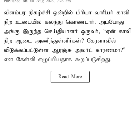
Published on
:
08 Aug 2026, 7:26 am
விளம்பர நிகழ்ச்சி ஒன்றில் பிரியா வாரியர் காவி
நிற உடையில் கலந்து கொண்டார். அப்போது
அங்கு இருந்த செய்தியாளர் ஒருவர், “ஏன் காவி
நிற ஆடை அணிந்துள்ளீர்கள்? கேரளாவில்
விடுக்கப்பட்டுள்ள ஆரஞ்சு அலர்ட் காரணமா?”
என கேள்வி எழுப்பியதாக கூறப்படுகிறது.
Read More