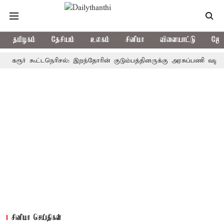
தமிழகம்
தேசியம்
உலகம்
சினிமா
விளையாட்டு
ஜோத
ர் கூட்டநெரிசல்: இறந்தோரின் குடும்பத்தினருக்கு அரசுப்பணி வழக்கு; வரும
சினிமா செய்திகள்