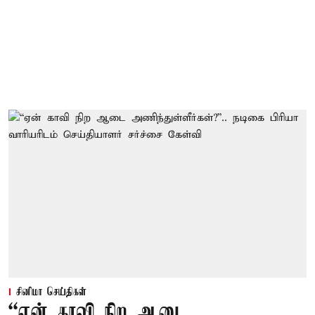
சினிமா செய்திகள்
“ஏன் காவி நிற ஆடை