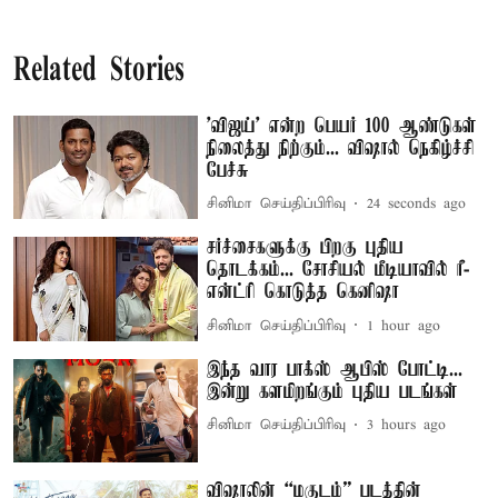
Related Stories
'விஜய்' என்ற பெயர் 100 ஆண்டுகள்
நிலைத்து நிற்கும்... விஷால் நெகிழ்ச்சி
பேச்சு
சினிமா செய்திப்பிரிவு
26 seconds ago
சர்ச்சைகளுக்கு பிறகு புதிய
தொடக்கம்... சோசியல் மீடியாவில் ரீ-
என்ட்ரி கொடுத்த கெனிஷா
சினிமா செய்திப்பிரிவு
1 hour ago
இந்த வார பாக்ஸ் ஆபிஸ் போட்டி...
இன்று களமிறங்கும் புதிய படங்கள்
சினிமா செய்திப்பிரிவு
3 hours ago
விஷாலின் “மகுடம்” படத்தின்