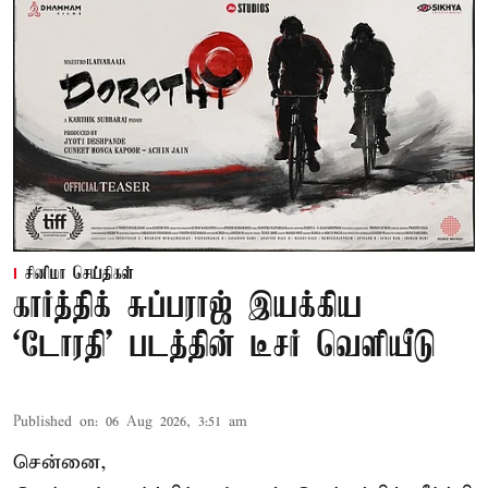
சினிமா செய்திகள்
கார்த்திக் சுப்பராஜ் இயக்கிய
`டோரதி' படத்தின் டீசர் வெளியீடு
Published on
:
06 Aug 2026, 3:51 am
சென்னை,