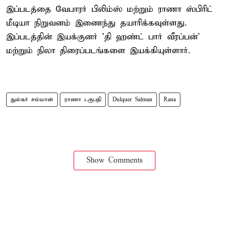
இப்படத்தை வேபாரர் பிலிம்ஸ் மற்றும் ராணா ஸ்பிரிட்
மீடியா நிறுவனம் இணைந்து தயாரிக்கவுள்ளது.
இப்படத்தின் இயக்குனர் 'தி ஹண்ட் பார் வீரப்பன்'
மற்றும் நிலா திரைப்படங்களை இயக்கியுள்ளார்.
துல்கர் சல்மான்
ராணா டகுபதி
Dulquer Salman
Rana
Show Comments