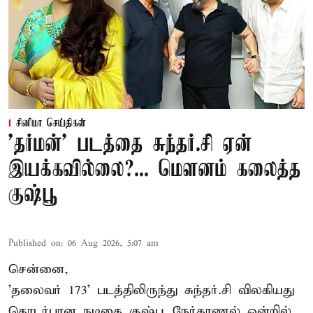
சினிமா செய்திகள்
'தர்மன்' படத்தை சுந்தர்.சி ஏன்
இயக்கவில்லை?... மௌனம் கலைத்த
குஷ்பூ
Published on
:
06 Aug 2026, 5:07 am
சென்னை,
'தலைவர் 173' படத்திலிருந்து சுந்தர்.சி விலகியது
தொடர்பான நடிகை குஷ்பூ நேர்காணல் ஒன்றில்