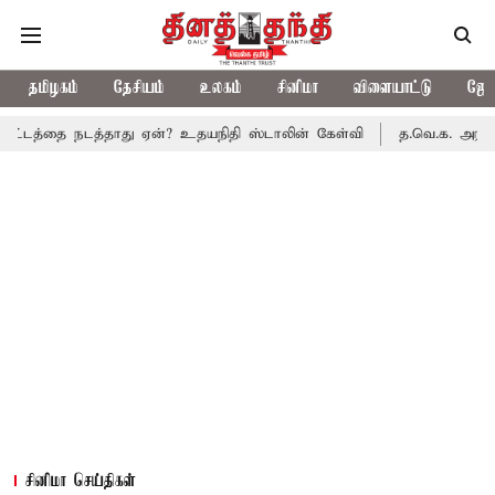
தமிழகம்
தேசியம்
உலகம்
சினிமா
விளையாட்டு
ஜோத
நடத்தாது ஏன்? உதயநிதி ஸ்டாலின் கேள்வி
த.வெ.க. அரசின் முதல் பட்
சினிமா செய்திகள்