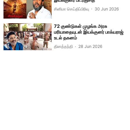
இயக்குனர் பா.ரஞ்சித்
சினிமா செய்திப்பிரிவு
30 Jun 2026
72 குண்டுகள் முழங்க அரசு
மரியாதையுடன் இயக்குனர் பாக்யராஜ்
உடல் தகனம்
தினத்தந்தி
28 Jun 2026