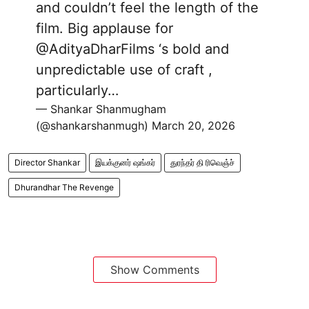
and couldn’t feel the length of the
film. Big applause for
@AdityaDharFilms
‘s bold and
unpredictable use of craft ,
particularly…
— Shankar Shanmugham
(@shankarshanmugh)
March 20, 2026
Director Shankar
இயக்குனர் ஷங்கர்
துரந்தர் தி ரிவெஞ்ச்
Dhurandhar The Revenge
Show Comments