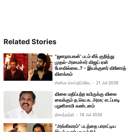
Related Stories
“ஜனநாயகன்’ படம் லீக் குறித்து
முதல்-அமைச்சர் விஜய் ஏன்
பேசவில்லை..? - இயக்குனர் வினோத்
விளக்கம்
சினிமா செய்திப்பிரிவு
21 Jul 2026
விலை மதிப்பற்ற உயிருக்கு விலை
வைக்கும் த.வெ.க. அரசு; எடப்பாடி
பழனிசாமி கண்டனம்
தினத்தந்தி
18 Jul 2026
“அங்கீகாரம்” படத்தை பாராட்டிய