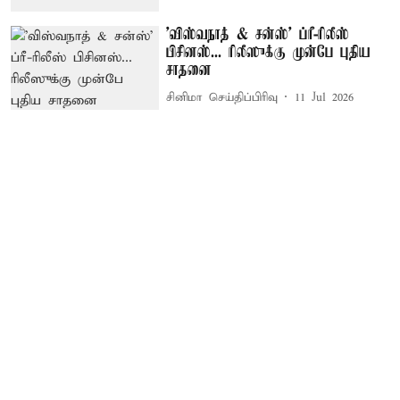
'விஸ்வநாத் & சன்ஸ்' ப்ரீ-ரிலீஸ்
பிசினஸ்... ரிலீஸுக்கு முன்பே புதிய
சாதனை
சினிமா செய்திப்பிரிவு
11 Jul 2026