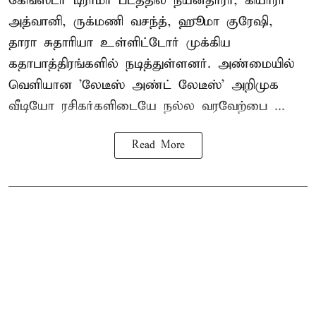
கேங்ஸ்டர் டிராமா படத்தில் நயன்தாரா, கியாரா
அத்வானி, ருக்மணி வசந்த், ஹூமா குரேஷி,
தாரா சுதாரியா உள்ளிட்டோர் முக்கிய
கதாபாத்திரங்களில் நடித்துள்ளனர். அண்மையில்
வெளியான 'லேடீஸ் அண்ட் லேடீஸ்' அறிமுக
வீடியோ ரசிகர்களிடையே நல்ல வரவேற்பை ...
Read More