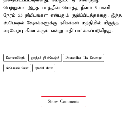
திரையிடப்படவுள்ளது. மேலும், ‘ஏ’ சான்றிதழ்
பெற்றுள்ள இந்த படத்தின் மொத்த நீளம் 3 மணி
நேரம் 55 நிமிடங்கள் என்பதும் குறிப்பிடத்தக்கது. இந்த
ஸ்பெஷல் ஷோக்களுக்கு ரசிகர்கள் மத்தியில் மிகுந்த
வரவேற்பு கிடைக்கும் என்று எதிர்பார்க்கப்படுகிறது.
RanveerSingh
துரந்தர் தி ரிவெஞ்ச்
Dhurandhar The Revenge
ஸ்பெஷல் ஷோ
special show
Show Comments