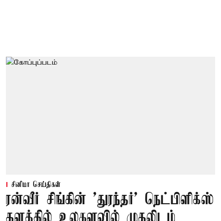
சினிமா செய்திகள்
ரன்வீர் சிங்கின் 'துரந்தர்' நெட்பிளிக்ஸ்
தளத்தில் உலகளவில் முதலிடம்