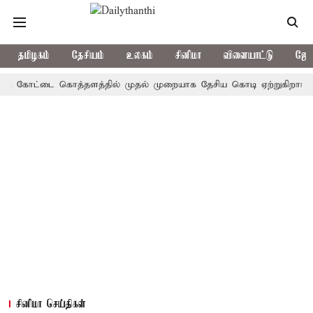
தமிழகம்
தேசியம்
உலகம்
சினிமா
விளையாட்டு
ஜோத
கோட்டை கொத்தளத்தில் முதல் முறையாக தேசிய கொடி ஏற்றுகிறார், முதல்-அ
சினிமா செய்திகள்