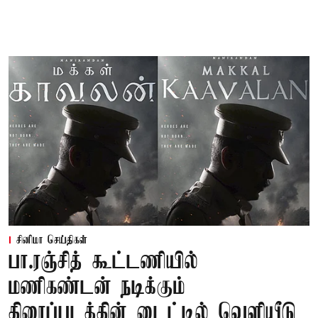
சினிமா செய்திகள்
பா.ரஞ்சித் கூட்டணியில்
மணிகண்டன் நடிக்கும்
திரைப்படத்தின் டைட்டில் வெளியீடு