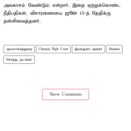
அவகாசம் வேண்டும் என்றார். இதை ஏற்றுக்கொண்ட
நீதிபதிகள், விசாரணையை ஜூன் 15-ந் தேதிக்கு
தள்ளிவைத்தனர்.
அமலாக்கத்துறை
Chennai High Court
இயக்குனர் ஷங்கர்
Shankar
சொத்து முடக்கம்
Show Comments