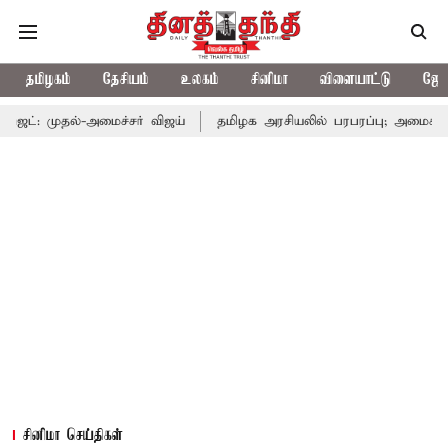
தமிழகம்
தேசியம்
உலகம்
சினிமா
விளையாட்டு
ஜோத
அமைச்சர் விஜய்
தமிழக அரசியலில் பரபரப்பு; அமைச்சர் ஆனந்த் உடன்
சினிமா செய்திகள்