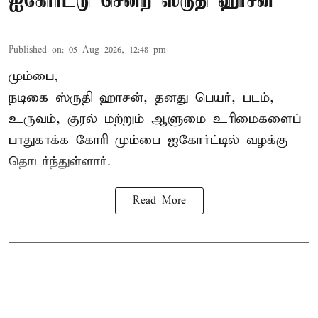
ஐகோர்ட்டு சென்ற ஸ்ருதி ஹாசன்
Published on
:
05 Aug 2026, 12:48 pm
மும்பை,
நடிகை
ஸ்ருதி ஹாசன்
, தனது பெயர், படம்,
உருவம், குரல் மற்றும் ஆளுமை உரிமைகளைப்
பாதுகாக்க கோரி மும்பை ஐகோர்ட்டில் வழக்கு
தொடர்ந்துள்ளார்.
Read More