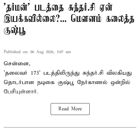
'தர்மன்' படத்தை சுந்தர்.சி ஏன்
இயக்கவில்லை?... மௌனம் கலைத்த
குஷ்பூ
Published on
:
06 Aug 2026, 5:07 am
சென்னை,
'தலைவர் 173' படத்திலிருந்து சுந்தர்.சி விலகியது
தொடர்பான நடிகை குஷ்பூ நேர்காணல் ஒன்றில்
பேசியுள்ளார்.
Read More