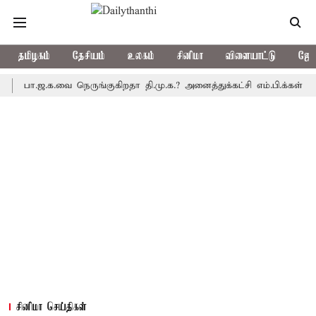
தமிழகம்
தேசியம்
உலகம்
சினிமா
விளையாட்டு
ஜோத
ா.ஜ.க.வை நெருங்குகிறதா தி.மு.க.? அனைத்துக்கட்சி எம்.பி.க்கள் கூட்டத
சினிமா செய்திகள்