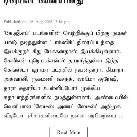
டிரெய்லர் வெளியானது
Published on
:
08 Aug 2026, 3:18 pm
'கே.ஜி.எப்' படங்களின் வெற்றிக்குப் பிறகு நடிகர்
யாஷ் நடித்துள்ள 'டாக்ஸிக்' திரைப்படத்தை
இயக்குநர் கீது மோகன்தாஸ் இயக்கியுள்ளார்.
கேவிஎன் புரொடக்சன்ஸ் தயாரித்துள்ள இந்த
கேங்ஸ்டர் டிராமா படத்தில் நயன்தாரா, கியாரா
அத்வானி, ருக்மணி வசந்த், ஹூமா குரேஷி,
தாரா சுதாரியா உள்ளிட்டோர் முக்கிய
கதாபாத்திரங்களில் நடித்துள்ளனர். அண்மையில்
வெளியான 'லேடீஸ் அண்ட் லேடீஸ்' அறிமுக
வீடியோ ரசிகர்களிடையே நல்ல வரவேற்பை ...
Read More