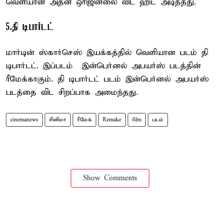
வெளியான அதன் ஒரிஜினலை விட ஹிட் அடித்தது.
5.தி டிபார்டட்
மார்டின் ஸ்கார்செஸ் இயக்கத்தில் வெளியான படம் தி
டிபார்டட். இப்படம் இன்பெர்னல் அபயர்ஸ் படத்தின்
ரீமேக்காகும். தி டிபார்டட் படம் இன்பெர்னல் அபயர்ஸ்
படத்தை விட சிறப்பாக அமைந்தது.
cinemanews
சினிமா
ரீமேக்
Remake
film
படம்
Show Comments