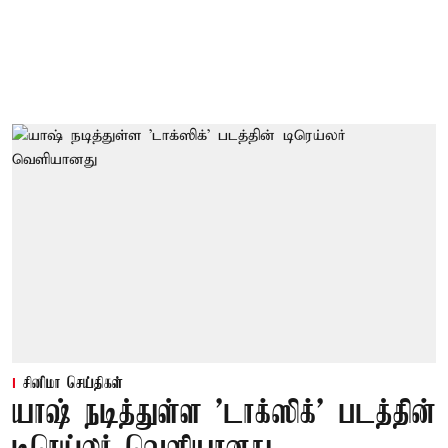
சினிமா செய்திகள்
யாஷ் நடித்துள்ள 'டாக்‌ஸிக்' படத்தின்