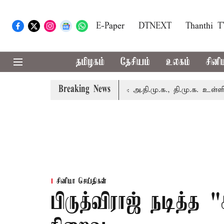
E-Paper
DTNEXT
Thanthi 
தமிழகம்
தேசியம்
உலகம்
சினி
Breaking News
இன்று எம்.பி.க்கள் கூட்டம்: அ.தி.மு.க., தி.மு.க. உள்ளிட்ட எதிர
சினிமா செய்திகள்
பிருத்விராஜ் நடித்த 