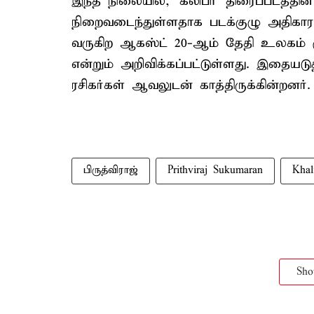
இந்த நிலையில், 'கலிபா' திரைப்படத்தின
நிறைவடைந்துள்ளதாக படக்குழு அதிகாரப்
வருகிற ஆகஸ்ட் 20-ஆம் தேதி உலகம் ம
என்றும் அறிவிக்கப்பட்டுள்ளது. இதையட
ரசிகர்கள் ஆவலுடன் காத்திருக்கின்றனர்.
பிருத்விராஜ்
Prithviraj Sukumaran
Khal
Sh