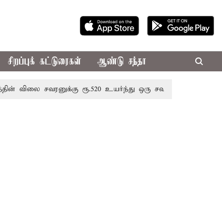
சிறப்புக் கட்டுரைகள்
ஆண்டு சந்தா
லை சவரனுக்கு ரூ.520 உயர்ந்து ஒரு சவரன் ரூ.1,11,720க்கு வி