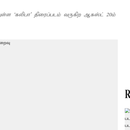
துள்ள ‘கலிபா’ திரைப்படம் வருகிற ஆகஸ்ட் 20ம்
R