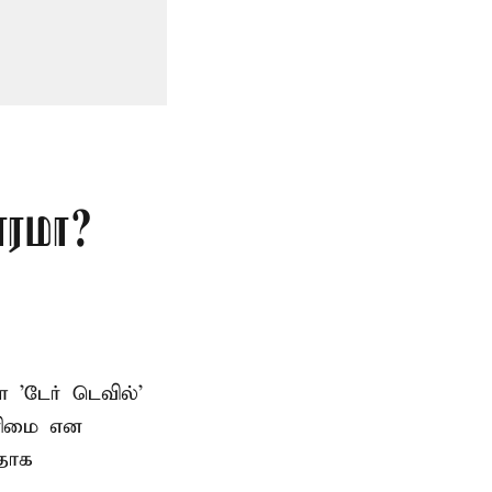
ாரமா?
ள 'டேர் டெவில்'
உரிமை என
பதாக