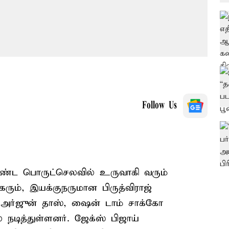
Follow Us
மாண்ட பொருட்செலவில் உருவாகி வரும்
ிகரும், இயக்குநருமான பிருத்விராஜ்
 அர்ஜுன் தாஸ், ஷைன் டாம் சாக்கோ
் நடித்துள்ளனர். ஜேக்ஸ் பிஜாய்