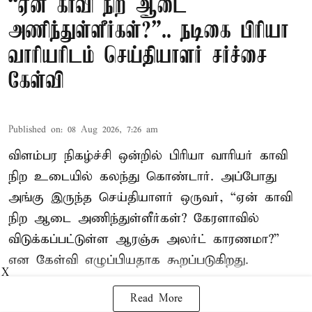
“ஏன் காவி நிற ஆடை
அணிந்துள்ளீர்கள்?”.. நடிகை பிரியா
வாரியரிடம் செய்தியாளர் சர்ச்சை
கேள்வி
Published on
:
08 Aug 2026, 7:26 am
விளம்பர நிகழ்ச்சி ஒன்றில் பிரியா வாரியர் காவி
நிற உடையில் கலந்து கொண்டார். அப்போது
அங்கு இருந்த செய்தியாளர் ஒருவர், “ஏன் காவி
நிற ஆடை அணிந்துள்ளீர்கள்? கேரளாவில்
விடுக்கப்பட்டுள்ள ஆரஞ்சு அலர்ட் காரணமா?”
என கேள்வி எழுப்பியதாக கூறப்படுகிறது.
X
Read More