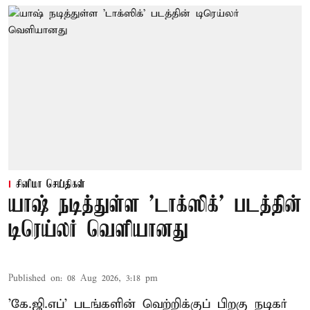
சினிமா செய்திகள்
யாஷ் நடித்துள்ள 'டாக்‌ஸிக்' படத்தின்
டிரெய்லர் வெளியானது
Published on
:
08 Aug 2026, 3:18 pm
'கே.ஜி.எப்' படங்களின் வெற்றிக்குப் பிறகு நடிகர்