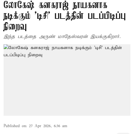
லோகேஷ் கனகராஜ் நாயகனாக
நடிக்கும் 'டிசி' படத்தின் படப்பிடிப்பு
நிறைவு
இந்த படத்தை அருண் மாதேஸ்வரன் இயக்குகிறார்.
Published on
:
27 Apr 2026, 6:36 am