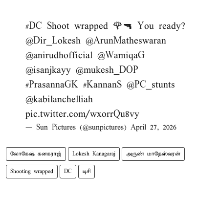
#DC
Shoot wrapped 🌹🔫 You ready?
@Dir_Lokesh
@ArunMatheswaran
@anirudhofficial
@WamiqaG
@isanjkayy
@mukesh_DOP
#PrasannaGK
#KannanS
@PC_stunts
@kabilanchelliah
pic.twitter.com/wxorrQu8vy
— Sun Pictures (@sunpictures)
April 27, 2026
லோகேஷ் கனகராஜ்
Lokesh Kanagaraj
அருண் மாதேஸ்வரன்
Shooting wrapped
DC
டிசி