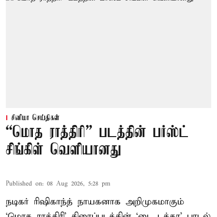
சினிமா செய்திகள்
“மொத ராத்திரி” படத்தின் பர்ஸ்ட்
சிங்கிள் வெளியானது
Published on
:
08 Aug 2026, 5:28 pm
நடிகர் ரிஷிகாந்த் நாயகனாக அறிமுகமாகும்
‘மொத ராத்திரி’ திரைப்படத்தின் ‘டை டக்கா’ பாடல்