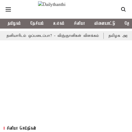
தமிழகம்
தேசியம்
உலகம்
சினிமா
விளையாட்டு
ஜோத
யாரிடம் ஒப்படைப்பா? - விஞ்ஞானிகள் விளக்கம்
தமிழக அரசு பஸ்கள் 
சினிமா செய்திகள்