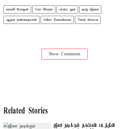
வாணி போஜன்
Vani Bhojan
பர்ஸ்ட் லுக்
தாழ் திறவா
ஆதவ் கண்ணதாசன்
Adhav Kannathasan
Thazh thiravaa
Show Comments
Related Stories
ஜீவா நடிக்கும் தகப்பன் படத்தின்