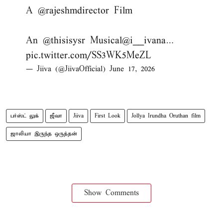
A
@rajeshmdirector
Film
An
@thisisysr
Musical
@i__ivana
…
pic.twitter.com/SS3WK5MeZL
— Jiiva (@JiivaOfficial)
June 17, 2026
பர்ஸ்ட் லுக்
ஜீவா
Jiiva
First Look
Jollya Irundha Oruthan film
ஜாலியா இருந்த ஒருத்தன்
Show Comments