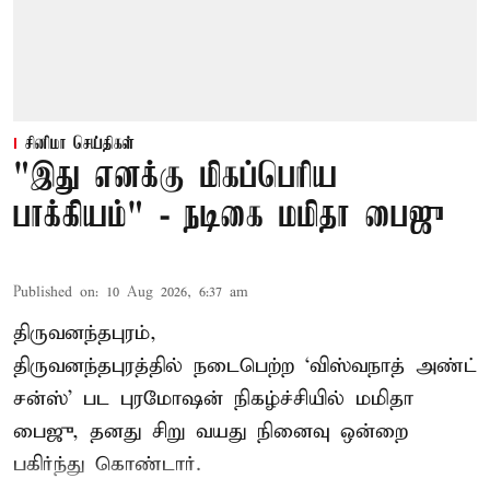
சினிமா செய்திகள்
"இது எனக்கு மிகப்பெரிய
பாக்கியம்" - நடிகை மமிதா பைஜு
Published on
:
10 Aug 2026, 6:37 am
திருவனந்தபுரம்,
திருவனந்தபுரத்தில் நடைபெற்ற ‘விஸ்வநாத் அண்ட்
சன்ஸ்’ பட புரமோஷன் நிகழ்ச்சியில் மமிதா
பைஜு, தனது சிறு வயது நினைவு ஒன்றை
பகிர்ந்து கொண்டார்.