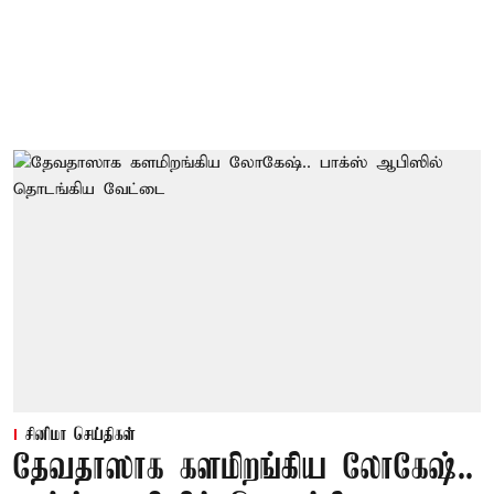
சினிமா செய்திகள்
தேவதாஸாக களமிறங்கிய லோகேஷ்..