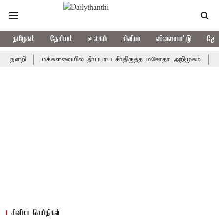
தமிழகம்
தேசியம்
உலகம்
சினிமா
விளையாட்டு
ஜோத
றி
மக்களவையில் தீர்ப்பாய சீர்திருத்த மசோதா அறிமுகம்
காவிரி 
சினிமா செய்திகள்