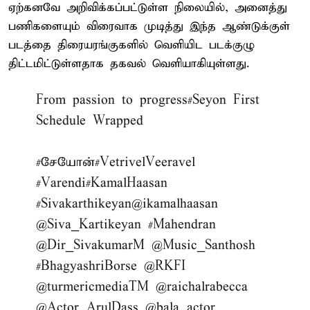
ஏற்கனவே அறிவிக்கப்பட்டுள்ள நிலையில், அனைத்து
பணிகளையும் விரைவாக முடித்து இந்த ஆண்டுக்குள்
படத்தை திரையரங்குகளில் வெளியிட படக்குழு
திட்டமிட்டுள்ளதாக தகவல் வெளியாகியுள்ளது.
From passion to progress
#Seyon
First
Schedule Wrapped
#சேயோன்#VetrivelVeeravel
#Varendi
#KamalHaasan
#Sivakarthikeyan
@ikamalhaasan
@Siva_Kartikeyan
#Mahendran
@Dir_SivakumarM
@Music_Santhosh
#BhagyashriBorse
@RKFI
@turmericmediaTM
@raichalrabecca
@Actor_ArulDass
@bala_actor