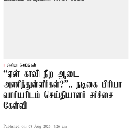
சினிமா செய்திகள்
“ஏன் காவி நிற ஆடை
அணிந்துள்ளீர்கள்?”.. நடிகை பிரியா
வாரியரிடம் செய்தியாளர் சர்ச்சை
கேள்வி
Published on
:
08 Aug 2026, 7:26 am