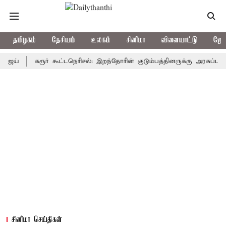
தமிழகம்
தேசியம்
உலகம்
சினிமா
விளையாட்டு
ஜோத
கரூர் கூட்டநெரிசல்: இறந்தோரின் குடும்பத்தினருக்கு அரசுப்பணி வழக்க
சினிமா செய்திகள்