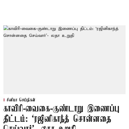
சினிமா செய்திகள்
காவிரி-வைகை-குண்டாறு இணைப்பு
திட்டம்: ‘ரஜினிகாந்த் சொன்னதை