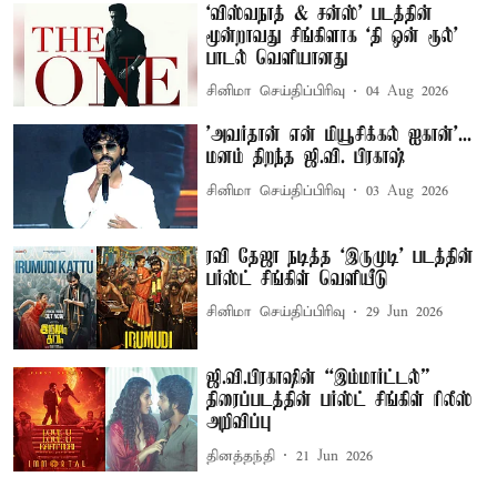
`விஸ்வநாத் & சன்ஸ்' படத்தின்
மூன்றாவது சிங்கிளாக `தி ஒன் ரூல்'
பாடல் வெளியானது
சினிமா செய்திப்பிரிவு
04 Aug 2026
'அவர்தான் என் மியூசிக்கல் ஐகான்'...
மனம் திறந்த ஜி.வி. பிரகாஷ்
சினிமா செய்திப்பிரிவு
03 Aug 2026
ரவி தேஜா நடித்த ‘இருமுடி’ படத்தின்
பர்ஸ்ட் சிங்கிள் வெளியீடு
சினிமா செய்திப்பிரிவு
29 Jun 2026
ஜி.வி.பிரகாஷின் “இம்மார்ட்டல்”
திரைப்படத்தின் பர்ஸ்ட் சிங்கிள் ரிலீஸ்
அறிவிப்பு
தினத்தந்தி
21 Jun 2026