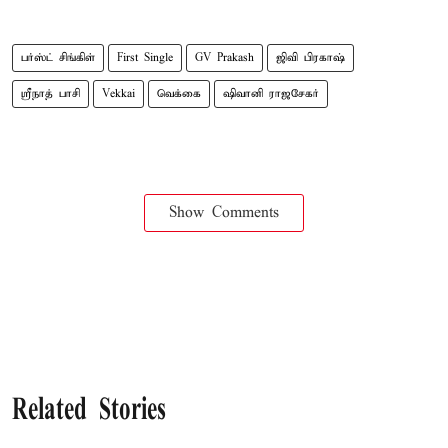
பர்ஸ்ட் சிங்கிள்
First Single
GV Prakash
ஜிவி பிரகாஷ்
ஸ்ரீநாத் பாசி
Vekkai
வெக்கை
ஷிவானி ராஜசேகர்
Show Comments
Related Stories