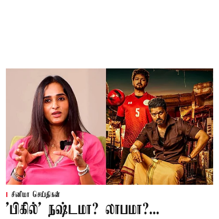
சினிமா செய்திகள்
'பிகில்' நஷ்டமா? லாபமா?...