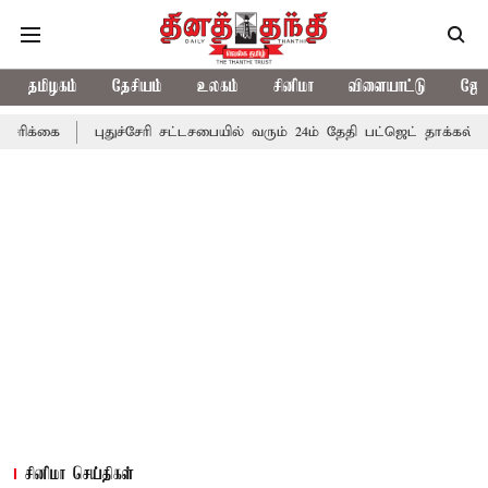
தமிழகம்
தேசியம்
உலகம்
சினிமா
விளையாட்டு
ஜோத
புதுச்சேரி சட்டசபையில் வரும் 24ம் தேதி பட்ஜெட் தாக்கல் செய்கிறார் மு
சினிமா செய்திகள்