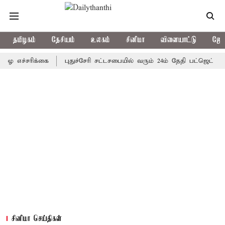
தமிழகம்
தேசியம்
உலகம்
சினிமா
விளையாட்டு
ஜோத
சரிக்கை
புதுச்சேரி சட்டசபையில் வரும் 24ம் தேதி பட்ஜெட் தாக்கல் 
சினிமா செய்திகள்