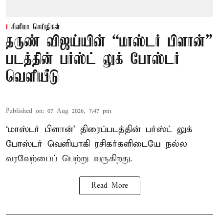
சினிமா செய்திகள்
தருண் விஜய்யின் “மாஸ்டர் பிளான்”
படத்தின் பர்ஸ்ட் லுக் போஸ்டர்
வெளியீடு
Published on
:
07 Aug 2026, 7:47 pm
‘மாஸ்டர் பிளான்’ திரைப்படத்தின் பர்ஸ்ட் லுக்
போஸ்டர் வெளியாகி ரசிகர்களிடையே நல்ல
வரவேற்பைப் பெற்று வருகிறது.
Read More