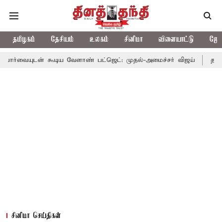
தமிழகம்
தேசியம்
உலகம்
சினிமா
விளையாட்டு
ஜோத
கூடிய வேளாண் பட்ஜெட்: முதல்-அமைச்சர் விஜய்
தமிழக அரசியலில்
சினிமா செய்திகள்