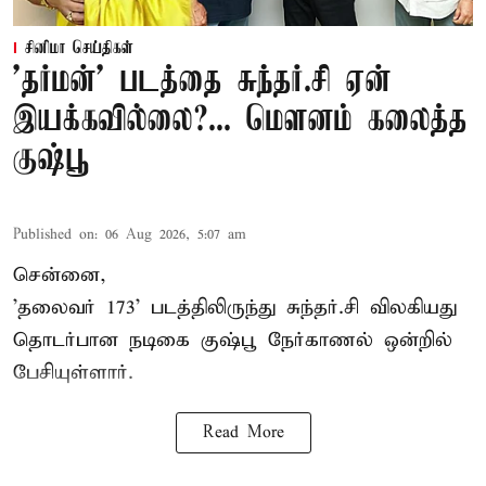
சினிமா செய்திகள்
'தர்மன்' படத்தை சுந்தர்.சி ஏன்
இயக்கவில்லை?... மௌனம் கலைத்த
குஷ்பூ
Published on
:
06 Aug 2026, 5:07 am
சென்னை,
'தலைவர் 173' படத்திலிருந்து சுந்தர்.சி விலகியது
தொடர்பான நடிகை குஷ்பூ நேர்காணல் ஒன்றில்
பேசியுள்ளார்.
Read More