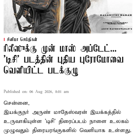
சினிமா செய்திகள்
ரிலீஸுக்கு முன் மாஸ் அப்டேட்...
'டிசி' படத்தின் புதிய புரோமோவை
வெளியிட்ட படக்குழு
Published on
:
06 Aug 2026, 8:01 am
சென்னை,
இயக்குநர் அருண் மாதேஸ்வரன் இயக்கத்தில்
உருவாகியுள்ள 'டிசி' திரைப்படம் நாளை உலகம்
முழுவதும் திரையரங்குகளில் வெளியாக உள்ளது.