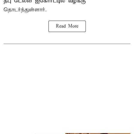
தபு டெல்லி ஐகோர்ட்டில் வழக்கு
தொடர்ந்துள்ளார்.
Read More