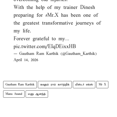
With the help of my trainer Dinesh
preparing for
#Mr
.X has been one of
the greatest transformative journeys of
my life.
Forever grateful to my…
pic.twitter.com/EIqDEixxHB
— Gautham Ram Karthik (@Gautham_Karthik)
April 14, 2026
Gautham Ram Karthik
கவுதம் ராம் கார்த்திக்
மிஸ்டர் எக்ஸ்
Mr X
Manu Anand
மனு ஆனந்த்