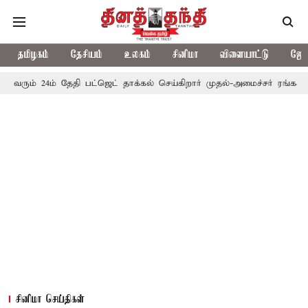
தமிழகம்
தேசியம்
உலகம்
சினிமா
விளையாட்டு
ஜோத
ம் தேதி பட்ஜெட் தாக்கல் செய்கிறார் முதல்-அமைச்சர் ரங்கசாமி
எதிர்
சினிமா செய்திகள்