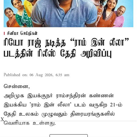
சினிமா செய்திகள்
ரியோ ராஜ் நடித்த “ராம் இன் லீலா”
படத்தின் ரிலீஸ் தேதி அறிவிப்பு
Published on
:
06 Aug 2026, 6:35 am
சென்னை,
அறிமுக இயக்குநர் ராம்சந்திரன் கண்ணன்
இயக்கிய 'ராம் இன் லீலா' படம் வருகிற 21-ம்
தேதி உலகம் முழுவதும் திரையரங்குகளில்
X
வெளியாக உள்ளது.