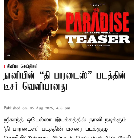
சினிமா செய்திகள்
நானியின் “தி பாரடைஸ்” படத்தின்
டீசர் வெளியானது
Published on
:
06 Aug 2026, 4:38 pm
ஸ்ரீகாந்த் ஒடெல்லா இயக்கத்தில் நானி நடிக்கும்
‘தி பாரடைஸ்’ படத்தின் டீசரை படக்குழு