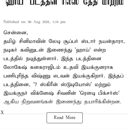
'ஹாய்' படத்தின் ரிலீஸ் தேதி மாற்றம்
Published on
:
06 Aug 2026, 1:34 pm
சென்னை,
தமிழ் சினிமாவின் லேடி சூப்பர் ஸ்டார் நயன்தாரா,
நடிகர் கவினுடன் இணைந்து 'ஹாய்' என்ற
படத்தில் நடித்துள்ளார். இந்த படத்தினை
லோகேஷ் கனகராஜிடம் உதவி இயக்குனராக
பணிபுரிந்த விஷ்ணு எடவன் இயக்குகிறார். இந்தப்
படத்தினை, '7 ஸ்கிரீன் ஸ்டுடியோஸ்' மற்றும்
இயக்குநர் விக்னேஷ் சிவனின் 'ரௌடி பிக்சர்ஸ்'
ஆகிய நிறுவனங்கள் இணைந்து தயாரிக்கின்றன.
X
Read More