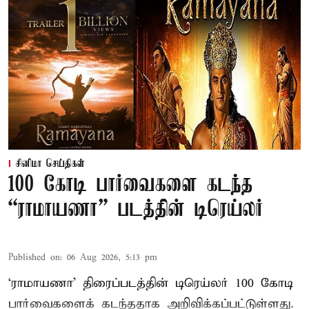
சினிமா செய்திகள்
100 கோடி பார்வைகளை கடந்த
“ராமாயணா” படத்தின் டிரெய்லர்
Published on
:
06 Aug 2026, 5:13 pm
‘ராமாயணா’ திரைப்படத்தின் டிரெய்லர் 100 கோடி
பார்வைகளைக் கடந்ததாக அறிவிக்கப்பட்டுள்ளது.