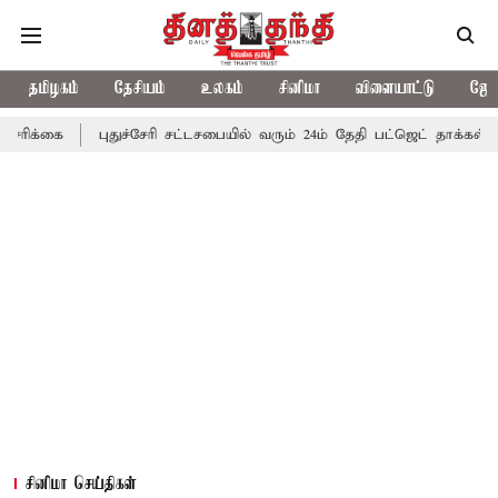
தமிழகம்
தேசியம்
உலகம்
சினிமா
விளையாட்டு
ஜோத
புதுச்சேரி சட்டசபையில் வரும் 24ம் தேதி பட்ஜெட் தாக்கல் செய்கிறார் 
சினிமா செய்திகள்