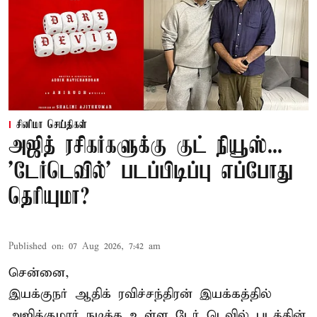
சினிமா செய்திகள்
அஜித் ரசிகர்களுக்கு குட் நியூஸ்...
'டேர்டெவில்' படப்பிடிப்பு எப்போது
தெரியுமா?
Published on
:
07 Aug 2026, 7:42 am
சென்னை,
இயக்குநர் ஆதிக் ரவிச்சந்திரன் இயக்கத்தில்
அஜித்குமார் நடிக்க உள்ள டேர் டெவில் படத்தின்