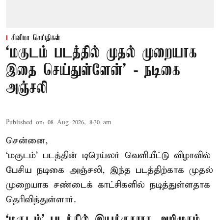
சினிமா செய்திகள்
‘மகுடம் படத்தில் முதல் முறையாக
இதை செய்துள்ளேன்’ - நடிகை
அஞ்சலி
Published on
:
08 Aug 2026, 8:30 am
சென்னை,
‘மகுடம்’ படத்தின் டிரெய்லர் வெளியீட்டு விழாவில்
பேசிய நடிகை அஞ்சலி, இந்த படத்திற்காக முதல்
முறையாக சண்டைக் காட்சிகளில் நடித்துள்ளதாக
தெரிவித்துள்ளார்.