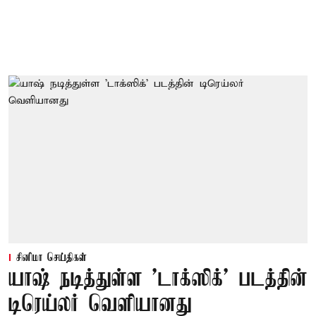
சினிமா செய்திகள்
யாஷ் நடித்துள்ள 'டாக்‌ஸிக்' படத்தின்
டிரெய்லர் வெளியானது