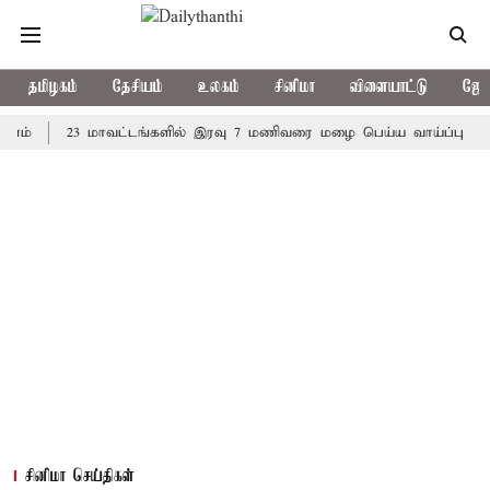
தமிழகம்
தேசியம்
உலகம்
சினிமா
விளையாட்டு
ஜோத
23 மாவட்டங்களில் இரவு 7 மணிவரை மழை பெய்ய வாய்ப்பு
கொரிய
சினிமா செய்திகள்