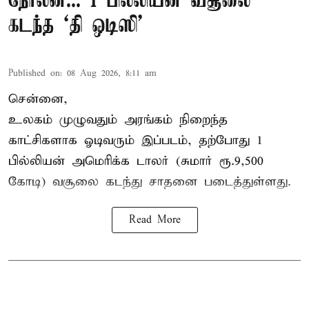
நோலன்... 1 பில்லியன் வசூலை
கடந்த ‘தி ஒடிஸி’
Published on
:
08 Aug 2026, 8:11 am
சென்னை,
உலகம் முழுவதும் அரங்கம் நிறைந்த
காட்சிகளாக ஓடிவரும் இப்படம், தற்போது 1
பில்லியன் அமெரிக்க டாலர் (சுமார் ரூ.9,500
கோடி) வசூலை கடந்து சாதனை படைத்துள்ளது.
Read More