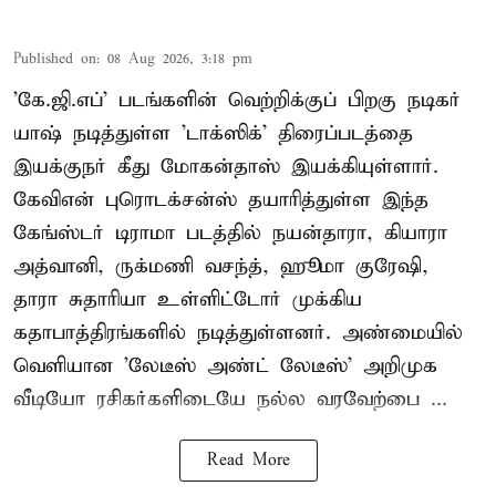
Published on
:
08 Aug 2026, 3:18 pm
'கே.ஜி.எப்' படங்களின் வெற்றிக்குப் பிறகு நடிகர்
யாஷ் நடித்துள்ள 'டாக்ஸிக்' திரைப்படத்தை
இயக்குநர் கீது மோகன்தாஸ் இயக்கியுள்ளார்.
கேவிஎன் புரொடக்சன்ஸ் தயாரித்துள்ள இந்த
கேங்ஸ்டர் டிராமா படத்தில் நயன்தாரா, கியாரா
அத்வானி, ருக்மணி வசந்த், ஹூமா குரேஷி,
தாரா சுதாரியா உள்ளிட்டோர் முக்கிய
கதாபாத்திரங்களில் நடித்துள்ளனர். அண்மையில்
வெளியான 'லேடீஸ் அண்ட் லேடீஸ்' அறிமுக
வீடியோ ரசிகர்களிடையே நல்ல வரவேற்பை ...
Read More