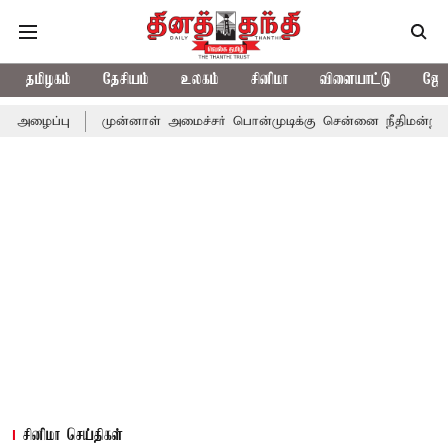
தமிழகம்
தேசியம்
உலகம்
சினிமா
விளையாட்டு
ஜோத
முன்னாள் அமைச்சர் பொன்முடிக்கு சென்னை நீதிமன்றம் பிடிவாராண்ட்
சினிமா செய்திகள்