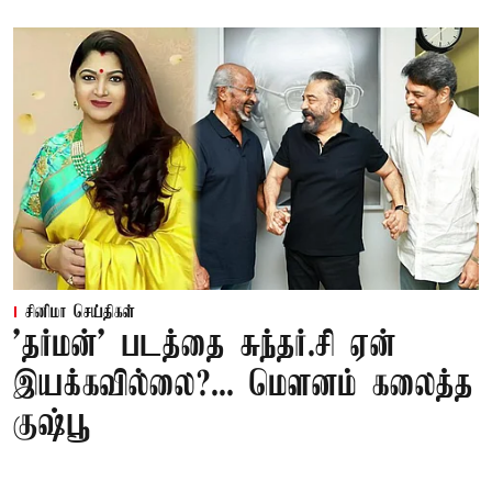
சினிமா செய்திகள்
'தர்மன்' படத்தை சுந்தர்.சி ஏன்
இயக்கவில்லை?... மௌனம் கலைத்த
குஷ்பூ