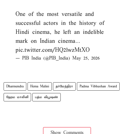
One of the most versatile and
successful actors in the history of
Hindi cinema, he left an indelible
mark on Indian cinema…
pic.twitter.com/HQ2lwzMtXO
— PIB India (@PIB_India)
May 25, 2026
Dharmendra
Hema Malini
தர்மேந்திரா
Padma Vibhushan Award
ஹேம மாலினி
பத்ம விபூஷண்
Show Comments