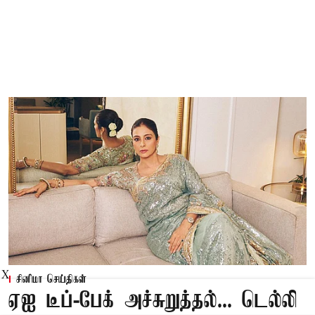
X
சினிமா செய்திகள்
ஏஐ டீப்-பேக் அச்சுறுத்தல்... டெல்லி