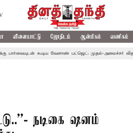
TV
மா
விளையாட்டு
ஜோதிடம்
ஆன்மிகம்
வணிகம்
ுடன் கூடிய வேளாண் பட்ஜெட்: முதல்-அமைச்சர் விஜய்
தம
ிட்டு..’’- நடிகை ஷனம்