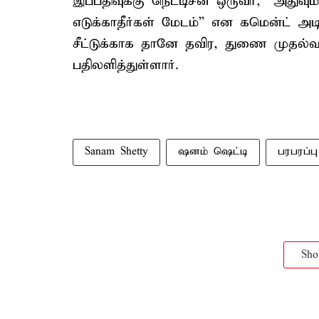
இப்பதிவுக்கு நெட்டிசன் ஒருவர், ``அதுவ
எடுக்காதீர்கள் மேடம்’’ என கமென்ட் அடிக
சீட்டுக்காக தானே தவிர, துணை முதல்
பதிலளித்துள்ளார்.
Sanam Shetty
ஷனம் ஷெட்டி
பரபரப்பு
Sh