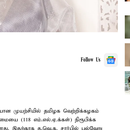
Follow Us
ான முயற்சியில் தமிழக வெற்றிக்கழகம்
்மையை (118 எம்.எல்.ஏ.க்கள்) நிரூபிக்க
்ளது. இதற்காக த.வெ.க. சார்பில் பல்வேறு