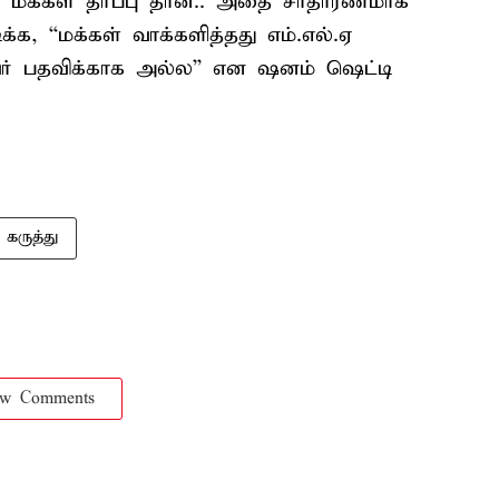
ும் மக்கள் தீர்ப்பு தான்.. அதை சாதாரணமாக
்க, ``மக்கள் வாக்களித்தது எம்.எல்.ஏ
வர் பதவிக்காக அல்ல’’ என ஷனம் ஷெட்டி
 கருத்து
ow Comments