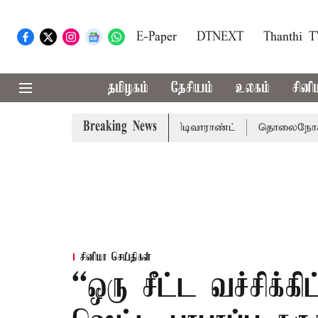
E-Paper
DTNEXT
Thanthi 
தமிழகம்
தேசியம்
உலகம்
சினி
Breaking News
கு சென்னை நீதிமன்றம் பிடிவாராண்ட்
தொலைநோக்கு பார்வைய
சினிமா செய்திகள்
``ஒரு சீட்ட வச்சிக்க