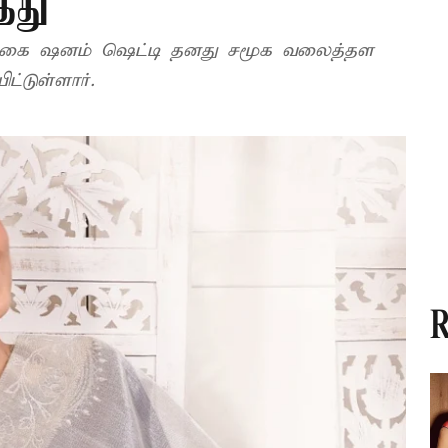
்து
நடிகை ஷனம் ஷெட்டி தனது சமூக வலைத்தள
ட்டுள்ளார்.
R