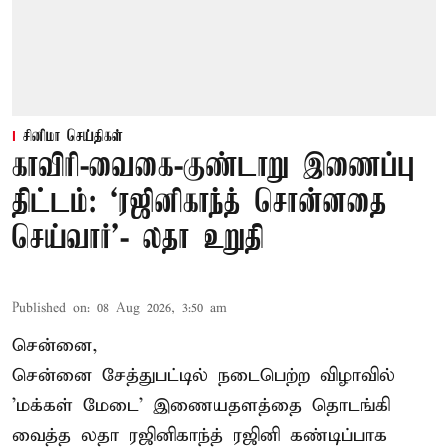
சினிமா செய்திகள்
காவிரி-வைகை-குண்டாறு இணைப்பு
திட்டம்: ‘ரஜினிகாந்த் சொன்னதை
செய்வார்’- லதா உறுதி
Published on
:
08 Aug 2026, 3:50 am
சென்னை,
சென்னை சேத்துபட்டில் நடைபெற்ற விழாவில்
'மக்கள் மேடை' இணையதளத்தை தொடங்கி
வைத்த லதா ரஜினிகாந்த் ரஜினி கண்டிப்பாக