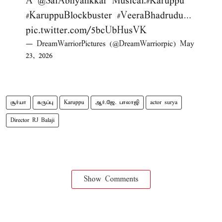
A
@SaiAbhyankkar
Musical.
#Karuppu
#KaruppuBlockbuster
#VeeraBhadrudu
…
pic.twitter.com/5bcUbHusVK
— DreamWarriorPictures (@DreamWarriorpic)
May
23, 2026
சூர்யா
கருப்பு
Karuppu
ஆர்.ஜே. பாலாஜி
actor surya
Director RJ Balaji
Show Comments