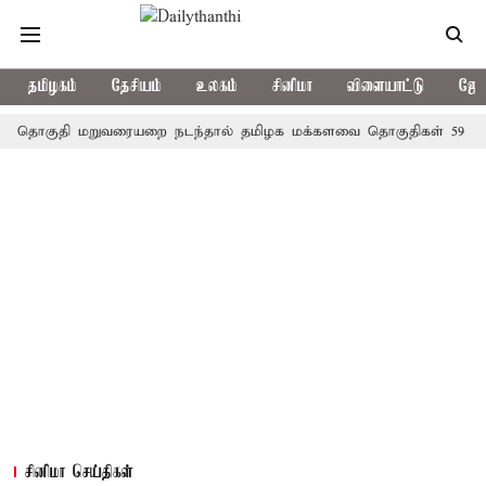
தமிழகம்
தேசியம்
உலகம்
சினிமா
விளையாட்டு
ஜோத
ுதி மறுவரையறை நடந்தால் தமிழக மக்களவை தொகுதிகள் 59 ஆக உயரு
சினிமா செய்திகள்