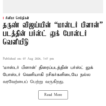
சினிமா செய்திகள்
தருண் விஜய்யின் “மாஸ்டர் பிளான்”
படத்தின் பர்ஸ்ட் லுக் போஸ்டர்
வெளியீடு
Published on
:
07 Aug 2026, 7:47 pm
‘மாஸ்டர் பிளான்’ திரைப்படத்தின் பர்ஸ்ட் லுக்
போஸ்டர் வெளியாகி ரசிகர்களிடையே நல்ல
வரவேற்பைப் பெற்று வருகிறது.
Read More