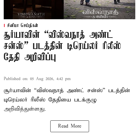
சினிமா செய்திகள்
சூர்யாவின் “விஸ்வநாத் அண்ட்
சன்ஸ்” படத்தின் டிரெய்லர் ரிலீஸ்
தேதி அறிவிப்பு
Published on
:
05 Aug 2026, 4:42 pm
சூர்யாவின் “விஸ்வநாத் அண்ட் சன்ஸ்” படத்தின்
டிரெய்லர் ரிலீஸ் தேதியை படக்குழு
அறிவித்துள்ளது.
Read More