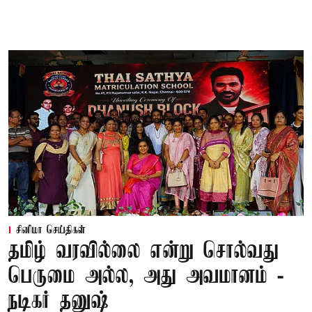
சினிமா செய்திகள்
தமிழ் வரவில்லை என்று சொல்வது
பெருமை அல்ல, அது அவமானம் -
நடிகர் தனுஷ்