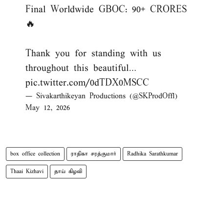
Final Worldwide GBOC: 90+ CRORES
🔥
Thank you for standing with us
throughout this beautiful…
pic.twitter.com/0dTDX0MSCC
— Sivakarthikeyan Productions (@SKProdOffl)
May 12, 2026
box office collection
ராதிகா சரத்குமார்
Radhika Sarathkumar
Thaai Kizhavi
தாய் கிழவி