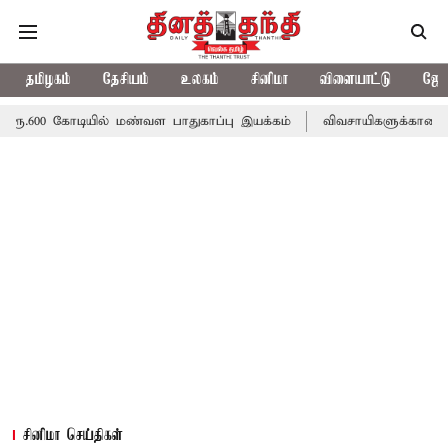
தமிழகம்
தேசியம்
உலகம்
சினிமா
விளையாட்டு
ஜோத
ியில் மண்வள பாதுகாப்பு இயக்கம்
விவசாயிகளுக்கான இலவச மின்சாரத்
சினிமா செய்திகள்