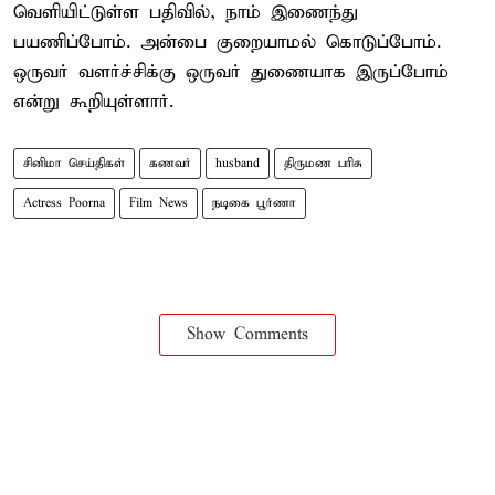
வெளியிட்டுள்ள பதிவில், நாம் இணைந்து
பயணிப்போம். அன்பை குறையாமல் கொடுப்போம்.
ஒருவர் வளர்ச்சிக்கு ஒருவர் துணையாக இருப்போம்
என்று கூறியுள்ளார்.
சினிமா செய்திகள்
கணவர்
husband
திருமண பரிசு
Actress Poorna
Film News
நடிகை பூர்ணா
Show Comments