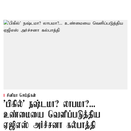
சினிமா செய்திகள்
'பிகில்' நஷ்டமா? லாபமா?...
உண்மையை வெளிப்படுத்திய
ஏஜிஎஸ் அர்ச்சனா கல்பாத்தி