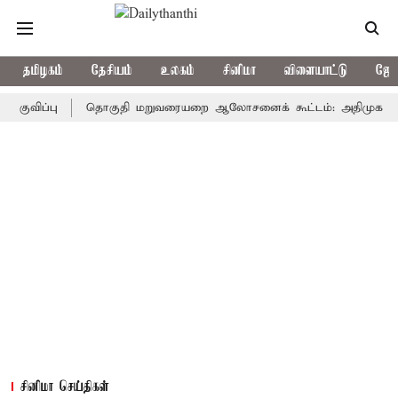
தமிழகம்
தேசியம்
உலகம்
சினிமா
விளையாட்டு
ஜோத
்பு
தொகுதி மறுவரையறை ஆலோசனைக் கூட்டம்: அதிமுக எம்பிக்கள் 
சினிமா செய்திகள்