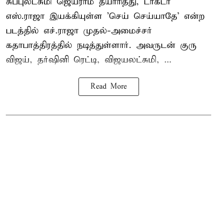
சுப்புலட்சுமி ஜெயராம் தயாரித்து, டாக்டர்
எஸ்.ராஜா இயக்கியுள்ள 'செய் செய்யாதே' என்ற
படத்தில் எச்.ராஜா முதல்-அமைச்சர்
கதாபாத்திரத்தில் நடித்துள்ளார். அவருடன் குரு
விஜய், தர்ஷினி ரெட்டி, விஜயலட்சுமி, ...
Read More