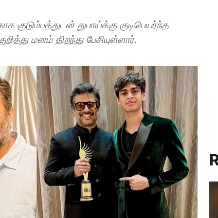
 குடும்பத்துடன் துபாய்க்கு குடிபெயர்ந்த
ித்து மனம் திறந்து பேசியுள்ளார்.
R