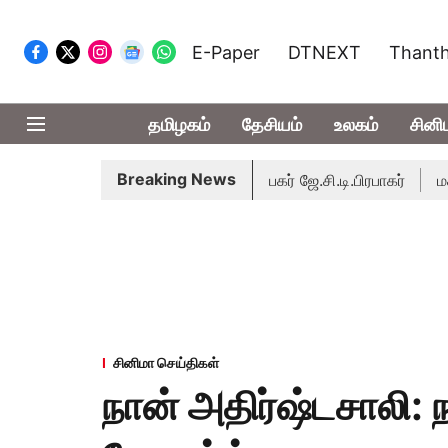
E-Paper
DTNEXT
Thanth
தமிழகம்
தேசியம்
உலகம்
சினி
Breaking News
ேதி வரை நடைபெறும் - சபாநாயகர் ஜே.சி.டி.பிரபாகர்
மக்களின் எதி
சினிமா செய்திகள்
நான் அதிர்ஷ்டசாலி: 