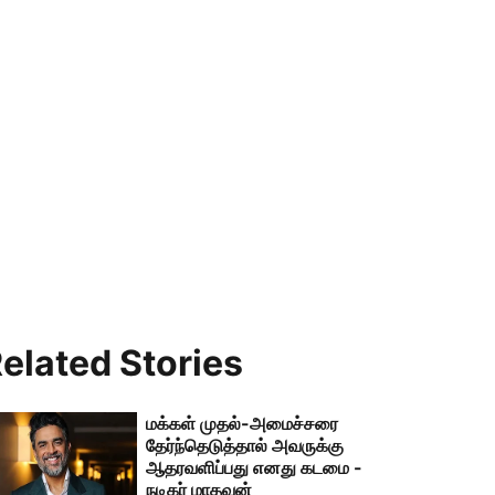
elated Stories
மக்கள் முதல்-அமைச்சரை
தேர்ந்தெடுத்தால் அவருக்கு
ஆதரவளிப்பது எனது கடமை -
நடிகர் மாதவன்