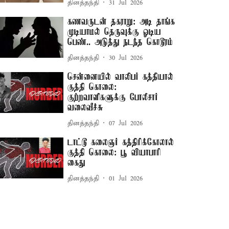
தினத்தந்தி
31 Jul 2026
கணவருடன் தகராறு: அடி தாங்க
முடியாமல் தெருவுக்கு ஓடிய
பெண்.. அடுத்து நடந்த கொடூரம்
தினத்தந்தி
30 Jul 2026
சென்னையில் வாலிபர் கத்தியால்
குத்தி கொலை:
குற்றவாளிகளுக்கு போலீசார்
வலைவீச்சு
தினத்தந்தி
07 Jul 2026
டாட்டூ கலைஞர் கத்திரிக்கோலால்
குத்தி கொலை: பூ வியாபாரி
கைது
தினத்தந்தி
01 Jul 2026