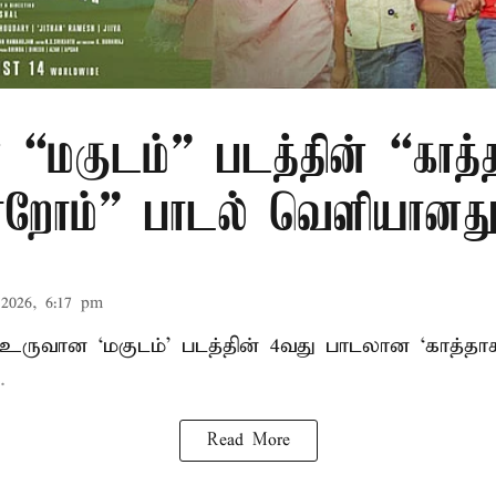
 “மகுடம்” படத்தின் “காத்
றோம்” பாடல் வெளியானத
2026, 6:17 pm
் உருவான ‘மகுடம்’ படத்தின் 4வது பாடலான ‘காத்த
.
Read More