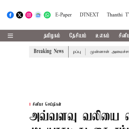
E-Paper
DTNEXT
Thanthi 
தமிழகம்
தேசியம்
உலகம்
சினி
Breaking News
ுதல்-அமைச்சர் விஜய் அழைப்பு
முன்னாள் அமைச்சர் பொன்முடி
சினிமா செய்திகள்
அவ்வளவு வலியை என