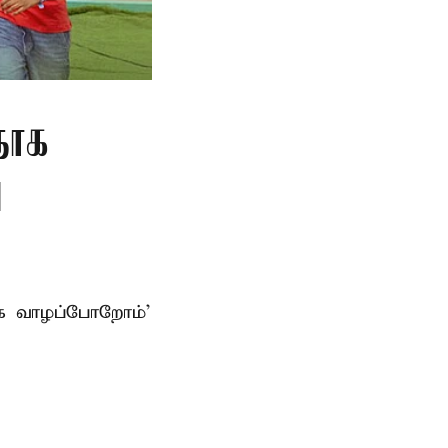
தாக
ு
ாக வாழப்போறோம்’