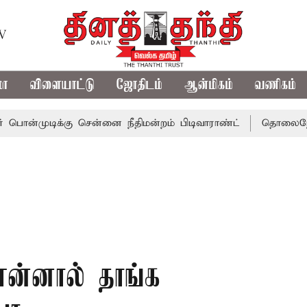
TV
மா
விளையாட்டு
ஜோதிடம்
ஆன்மிகம்
வணிகம்
க்கு சென்னை நீதிமன்றம் பிடிவாராண்ட்
தொலைநோக்கு பார்வ
்னால் தாங்க